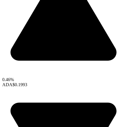
0.46%
ADA
$0.1993