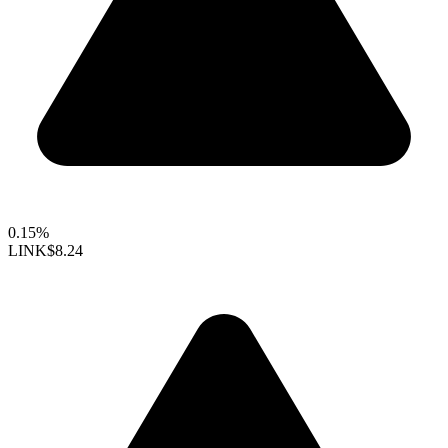
0.15%
LINK
$8.24