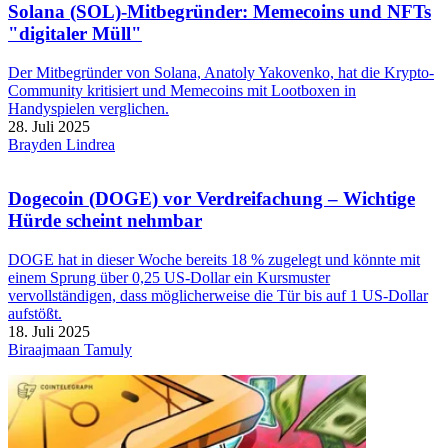
Solana (SOL)-Mitbegründer: Memecoins und NFTs
"digitaler Müll"
Der Mitbegründer von Solana, Anatoly Yakovenko, hat die Krypto-
Community kritisiert und Memecoins mit Lootboxen in
Handyspielen verglichen.
28. Juli 2025
Brayden Lindrea
Dogecoin (DOGE) vor Verdreifachung – Wichtige
Hürde scheint nehmbar
DOGE hat in dieser Woche bereits 18 % zugelegt und könnte mit
einem Sprung über 0,25 US-Dollar ein Kursmuster
vervollständigen, dass möglicherweise die Tür bis auf 1 US-Dollar
aufstößt.
18. Juli 2025
Biraajmaan Tamuly