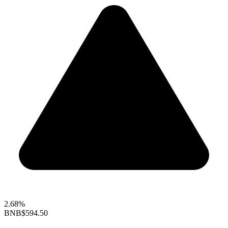
2.68%
BNB
$594.50