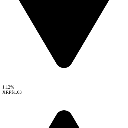
1.12%
XRP
$1.03