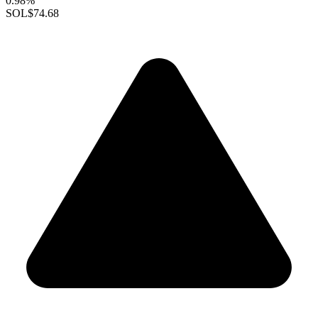
0.98%
SOL
$74.68