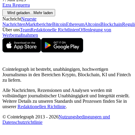
Ezra Reguerra
Wird geladen...
Mehr laden
Nachricht
Neueste
Nachrichten
Marktberichte
Bitcoin
Ethereum
Altcoins
Blockchain
Reguli
Über uns
Team
Redaktionelle Richtlinien
Offenlegung von
Werbemaßnahmen
Cointelegraph ist bestrebt, unabhängigen, hochwertigen
Journalismus in den Bereichen Krypto, Blockchain, KI und Fintech
zu liefern.
Alle Nachrichten, Rezensionen und Analysen werden mit
vollständiger journalistischer Unabhängigkeit und Integrität erstellt.
Weitere Details zu unseren Standards und Prozessen finden Sie in
unserer
Redaktionellen Richtlinie
.
© Cointelegraph 2013 - 2026
Nutzungsbedingungen und
Datenschutzrichtlinie