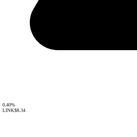
0.40%
LINK
$8.34