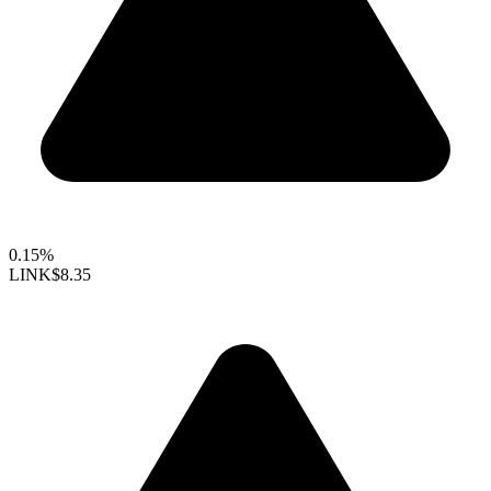
0.15%
LINK
$8.35