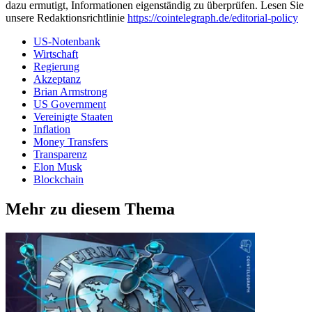
dazu ermutigt, Informationen eigenständig zu überprüfen. Lesen Sie
unsere Redaktionsrichtlinie
https://cointelegraph.de/editorial-policy
US-Notenbank
Wirtschaft
Regierung
Akzeptanz
Brian Armstrong
US Government
Vereinigte Staaten
Inflation
Money Transfers
Transparenz
Elon Musk
Blockchain
Mehr zu diesem Thema