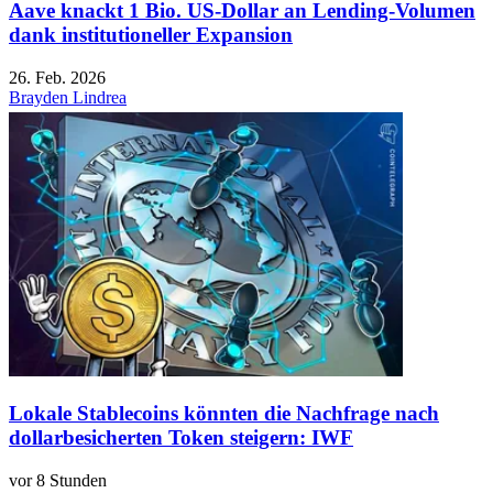
Aave knackt 1 Bio. US-Dollar an Lending-Volumen
dank institutioneller Expansion
26. Feb. 2026
Brayden Lindrea
Lokale Stablecoins könnten die Nachfrage nach
dollarbesicherten Token steigern: IWF
vor 8 Stunden