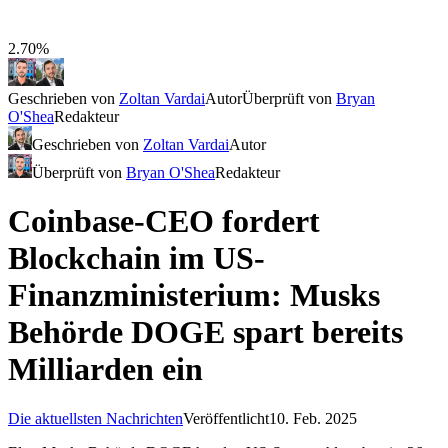
2.70%
Geschrieben von
Zoltan Vardai
Autor
Überprüft von
Bryan
O'Shea
Redakteur
Geschrieben von
Zoltan Vardai
Autor
Überprüft von
Bryan O'Shea
Redakteur
Coinbase-CEO fordert
Blockchain im US-
Finanzministerium: Musks
Behörde DOGE spart bereits
Milliarden ein
Die aktuellsten Nachrichten
Veröffentlicht
10. Feb. 2025