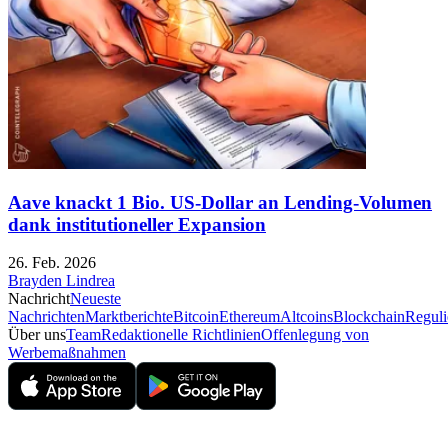
Aave knackt 1 Bio. US-Dollar an Lending-Volumen
dank institutioneller Expansion
26. Feb. 2026
Brayden Lindrea
Nachricht
Neueste
Nachrichten
Marktberichte
Bitcoin
Ethereum
Altcoins
Blockchain
Reguli
Über uns
Team
Redaktionelle Richtlinien
Offenlegung von
Werbemaßnahmen