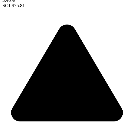
3.46%
SOL
$75.81