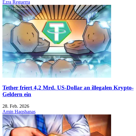
Ezra Reguerra
Tether friert 4,2 Mrd. US-Dollar an illegalen Krypto-
Geldern ein
28. Feb. 2026
Amin Haqshanas