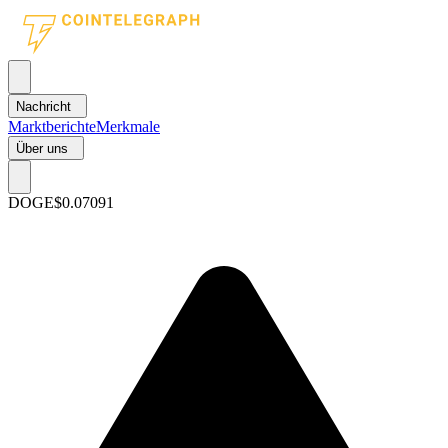
Nachricht
Marktberichte
Merkmale
Über uns
DOGE
$0.07091