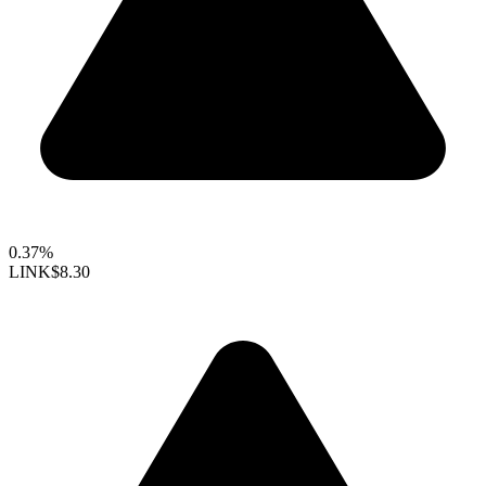
0.37%
LINK
$8.30