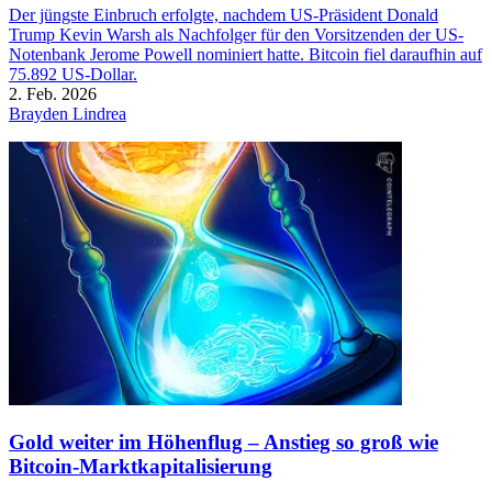
Der jüngste Einbruch erfolgte, nachdem US-Präsident Donald
Trump Kevin Warsh als Nachfolger für den Vorsitzenden der US-
Notenbank Jerome Powell nominiert hatte. Bitcoin fiel daraufhin auf
75.892 US-Dollar.
2. Feb. 2026
Brayden Lindrea
Gold weiter im Höhenflug – Anstieg so groß wie
Bitcoin-Marktkapitalisierung