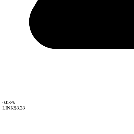
0.08%
LINK
$8.28