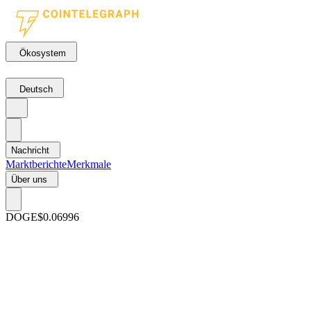
Ökosystem
Deutsch
Nachricht
Marktberichte
Merkmale
Über uns
DOGE
$0.06996