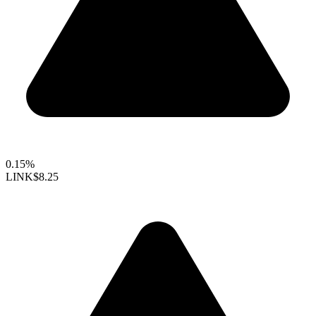
0.15%
LINK
$8.25