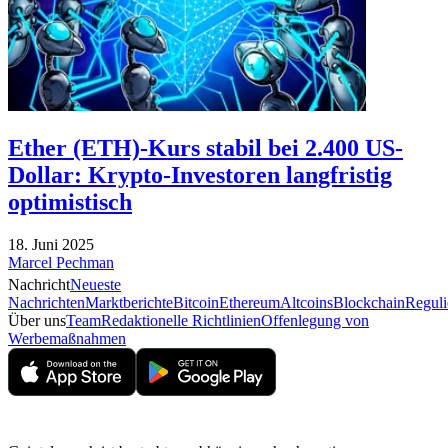
Ether (ETH)-Kurs stabil bei 2.400 US-
Dollar: Krypto-Investoren langfristig
optimistisch
18. Juni 2025
Marcel Pechman
Nachricht
Neueste
Nachrichten
Marktberichte
Bitcoin
Ethereum
Altcoins
Blockchain
Reguli
Über uns
Team
Redaktionelle Richtlinien
Offenlegung von
Werbemaßnahmen