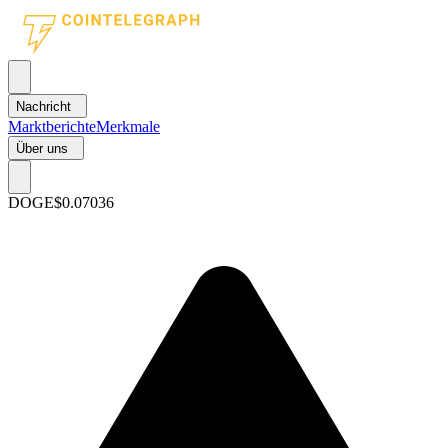
Nachricht
Marktberichte
Merkmale
Über uns
DOGE
$0.07036