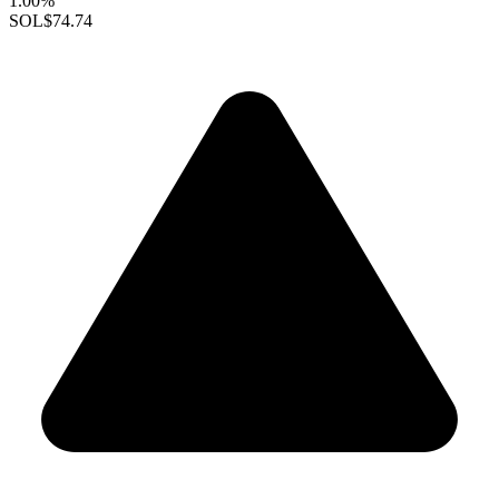
1.00%
SOL
$74.74