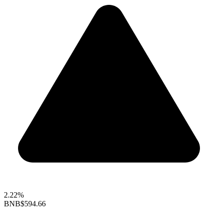
2.22%
BNB
$594.66