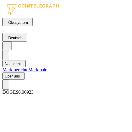
Ökosystem
Deutsch
Nachricht
Marktberichte
Merkmale
Über uns
DOGE
$0.06923