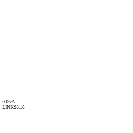
0.06%
LINK
$8.18