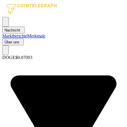
Nachricht
Marktberichte
Merkmale
Über uns
DOGE
$0.07003