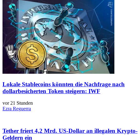
Lokale Stablecoins könnten die Nachfrage nach
dollarbesicherten Token steigern: IWF
vor 21 Stunden
Ezra Reguerra
Tether friert 4,2 Mrd. US-Dollar an illegalen Krypto-
Geldern ein