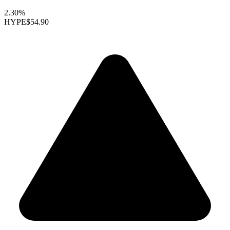
2.30%
HYPE
$54.90