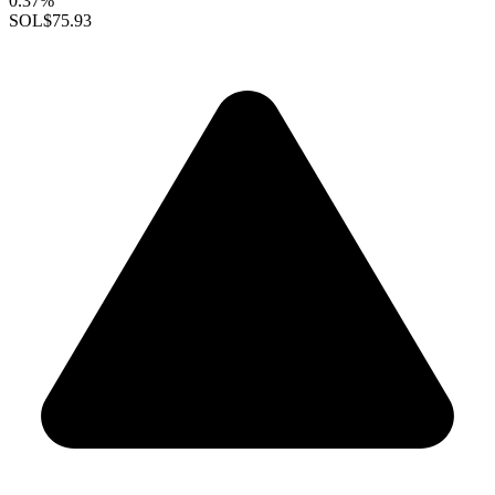
0.37%
SOL
$75.93