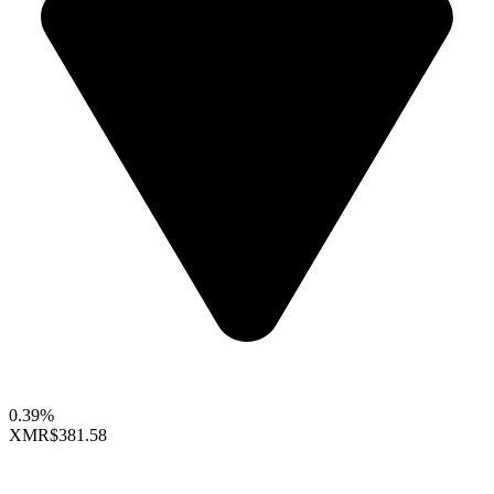
0.39%
XMR
$381.58