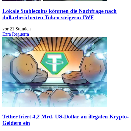
Lokale Stablecoins könnten die Nachfrage nach
dollarbesicherten Token steigern: IWF
vor 21 Stunden
Ezra Reguerra
Tether friert 4,2 Mrd. US-Dollar an illegalen Krypto-
Geldern ein