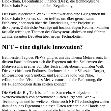
Blockchain, Decentralized Finance (DeFi), die technologische
Blockchain-Revolution und ihre Regulierung.
Der Paris Blockchain Week Summit war also eine Gelegenheit für
Blockchain-Experten, sich zu treffen, um über gemeinsame
Probleme, aber auch über die Entwicklung ihrer Projekte zu
diskutieren. Zahlreiche Vorträge mit hochkarätigen Rednern konnten
fast alle wichtigen Themen des Ökosystems abdecken und führten
zu interessanten Debatten über neuen Technologien.
NFT – eine digitale Innovation?
Beim ersten Tag des PBWS ging es um das Thema Metaversum. In
diesem Panel befassten sich die Experten mit den Stellenwert des
Metaversums in einer von Big Tech angetriebenen digitalen Welt.
Die verschiedenen Podiumsteilnehmer, darunter Sébastien Borget,
Mitbegründer von Sandbox, und Benoit Pagotto von Nike,
erläuterten ihre Vision des Metaversums und die Bedeutung, die
NFT-Technologien darin spielen könnten.
Die Welt der Big Tech ist auf dem Sammeln, Analysieren und
Weiterverkaufen von persönlichen Daten aufgebaut. Web3-
Technologien und im weiteren Sinne auch NFT-Technologien zielen
darauf ab, das Eigentum an diesen Daten wieder in die Hände der
Nutzer zu legen. Allerdings sind die Big Techs heute die