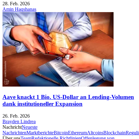
28. Feb. 2026
Amin Haqshanas
Aave knackt 1 Bio. US-Dollar an Lending-Volumen
dank institutioneller Expansion
26. Feb. 2026
Brayden Lindrea
Nachricht
Neueste
Nachrichten
Marktberichte
Bitcoin
Ethereum
Altcoins
Blockchain
Reguli
Über uns
Team
Redaktionelle Richtlinien
Offenlegung von