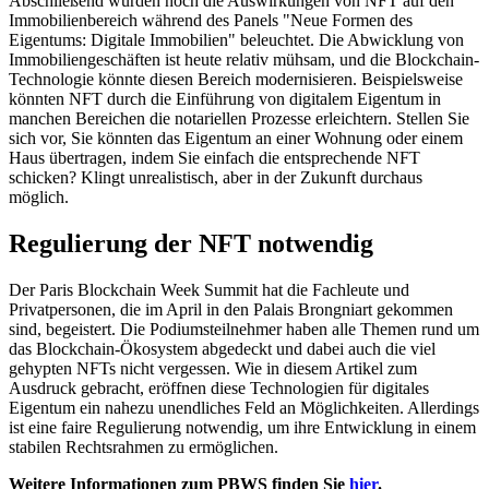
Abschließend wurden noch die Auswirkungen von NFT auf den
Immobilienbereich während des Panels "Neue Formen des
Eigentums: Digitale Immobilien" beleuchtet. Die Abwicklung von
Immobiliengeschäften ist heute relativ mühsam, und die Blockchain-
Technologie könnte diesen Bereich modernisieren. Beispielsweise
könnten NFT durch die Einführung von digitalem Eigentum in
manchen Bereichen die notariellen Prozesse erleichtern. Stellen Sie
sich vor, Sie könnten das Eigentum an einer Wohnung oder einem
Haus übertragen, indem Sie einfach die entsprechende NFT
schicken? Klingt unrealistisch, aber in der Zukunft durchaus
möglich.
Regulierung der NFT notwendig
Der Paris Blockchain Week Summit hat die Fachleute und
Privatpersonen, die im April in den Palais Brongniart gekommen
sind, begeistert. Die Podiumsteilnehmer haben alle Themen rund um
das Blockchain-Ökosystem abgedeckt und dabei auch die viel
gehypten NFTs nicht vergessen. Wie in diesem Artikel zum
Ausdruck gebracht, eröffnen diese Technologien für digitales
Eigentum ein nahezu unendliches Feld an Möglichkeiten. Allerdings
ist eine faire Regulierung notwendig, um ihre Entwicklung in einem
stabilen Rechtsrahmen zu ermöglichen.
Weitere Informationen zum PBWS finden Sie
hier
.