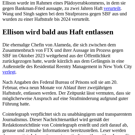
Ellison wurde im Rahmen eines Plädoyerabkommens, in dem sie
gegen Bankman-Fried aussagte, zu zwei Jahren Haft
verurteilt
.
Wang und Singh sagten bei dem Strafprozess gegen SBF aus und
wurden zu einer Haftstrafe bis 2024 verurteilt.
Ellison wird bald aus Haft entlassen
Die ehemalige Chefin von Alameda, die sich zwischen dem
Zusammenbruch von FTX und ihrer Aussage im Prozess gegen
SBF im Oktober 2023 weitgehend aus der Öffentlichkeit
zurückgezogen hatte, wurde kürzlich aus dem Gefängnis in eine
Außenstelle des Residential Reentry Management in New York City
verlegt
.
Nach Angaben des Federal Bureau of Prisons soll sie am 20.
Februar, etwa neun Monate vor Ablauf ihrer zweijährigen
Haftstrafe, entlassen werden. Der Zeitpunkt lässt vermuten, dass sie
möglicherweise Anspruch auf eine Strafminderung aufgrund guter
Führung hatte.
Cointelegraph verpflichtet sich zu unabhängigem und transparentem
Journalismus. Dieser Nachrichtenartikel wird gemäß der
Redaktionsrichtlinie von Cointelegraph erstellt und zielt darauf ab,
genaue und zeitnahe Informationen bereitzustellen. Leser werden