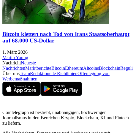
Bitcoin klettert nach Tod von Irans Staatsoberhaupt
auf 68.000 US-Dollar
1. März 2026
Martin Young
Nachricht
Neueste
Nachrichten
Marktberichte
Bitcoin
Ethereum
Altcoins
Blockchain
Reguli
Über uns
Team
Redaktionelle Richtlinien
Offenlegung von
Werbemaßnahmen
Cointelegraph ist bestrebt, unabhängigen, hochwertigen
Journalismus in den Bereichen Krypto, Blockchain, KI und Fintech
zu liefern.