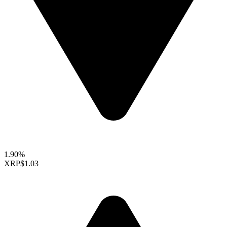
1.90%
XRP
$1.03