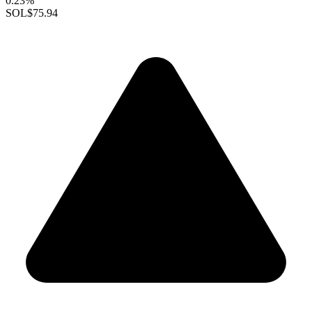
0.23%
SOL
$75.94