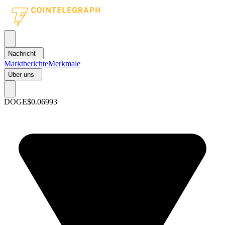
Nachricht
Marktberichte
Merkmale
Über uns
DOGE
$0.06993