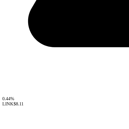
0.44%
LINK
$8.11