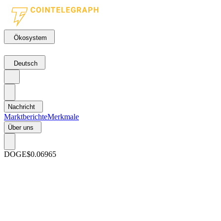
Ökosystem
Deutsch
Nachricht
Marktberichte
Merkmale
Über uns
DOGE
$0.06965