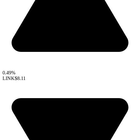
0.49%
LINK
$8.11