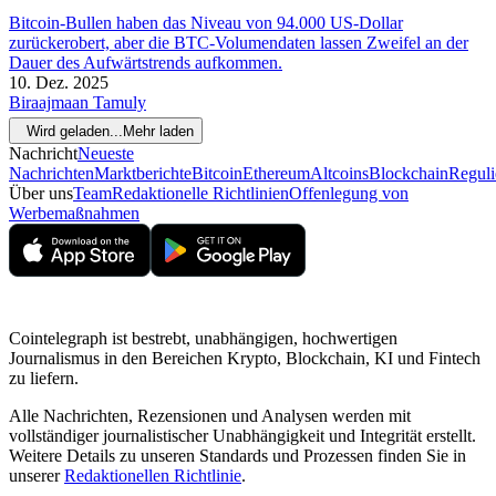
Bitcoin-Bullen haben das Niveau von 94.000 US-Dollar
zurückerobert, aber die BTC-Volumendaten lassen Zweifel an der
Dauer des Aufwärtstrends aufkommen.
10. Dez. 2025
Biraajmaan Tamuly
Wird geladen...
Mehr laden
Nachricht
Neueste
Nachrichten
Marktberichte
Bitcoin
Ethereum
Altcoins
Blockchain
Reguli
Über uns
Team
Redaktionelle Richtlinien
Offenlegung von
Werbemaßnahmen
Cointelegraph ist bestrebt, unabhängigen, hochwertigen
Journalismus in den Bereichen Krypto, Blockchain, KI und Fintech
zu liefern.
Alle Nachrichten, Rezensionen und Analysen werden mit
vollständiger journalistischer Unabhängigkeit und Integrität erstellt.
Weitere Details zu unseren Standards und Prozessen finden Sie in
unserer
Redaktionellen Richtlinie
.