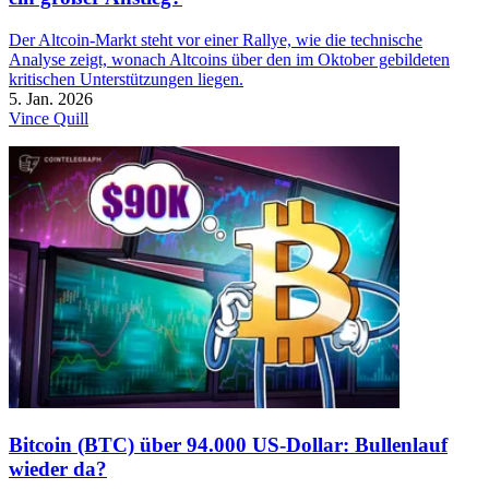
Der Altcoin-Markt steht vor einer Rallye, wie die technische
Analyse zeigt, wonach Altcoins über den im Oktober gebildeten
kritischen Unterstützungen liegen.
5. Jan. 2026
Vince Quill
Bitcoin (BTC) über 94.000 US-Dollar: Bullenlauf
wieder da?