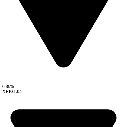
0.86%
XRP
$1.04