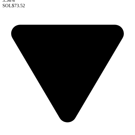
3.54%
SOL
$73.52