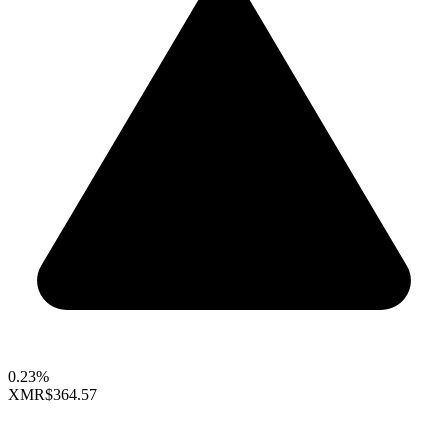
0.23%
XMR
$364.57