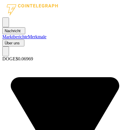
Nachricht
Marktberichte
Merkmale
Über uns
DOGE
$0.06969