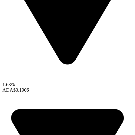
1.63%
ADA
$0.1906