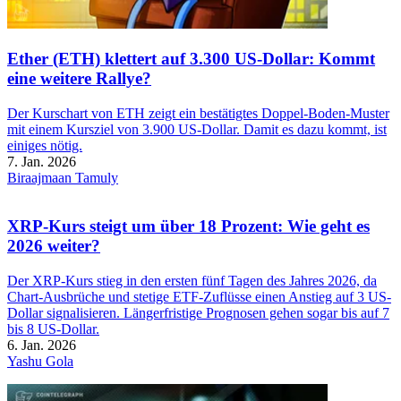
Ether (ETH) klettert auf 3.300 US-Dollar: Kommt
eine weitere Rallye?
Der Kurschart von ETH zeigt ein bestätigtes Doppel-Boden-Muster
mit einem Kursziel von 3.900 US-Dollar. Damit es dazu kommt, ist
einiges nötig.
7. Jan. 2026
Biraajmaan Tamuly
XRP-Kurs steigt um über 18 Prozent: Wie geht es
2026 weiter?
Der XRP-Kurs stieg in den ersten fünf Tagen des Jahres 2026, da
Chart-Ausbrüche und stetige ETF-Zuflüsse einen Anstieg auf 3 US-
Dollar signalisieren. Längerfristige Prognosen gehen sogar bis auf 7
bis 8 US-Dollar.
6. Jan. 2026
Yashu Gola