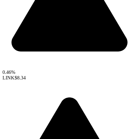
0.46%
LINK
$8.34