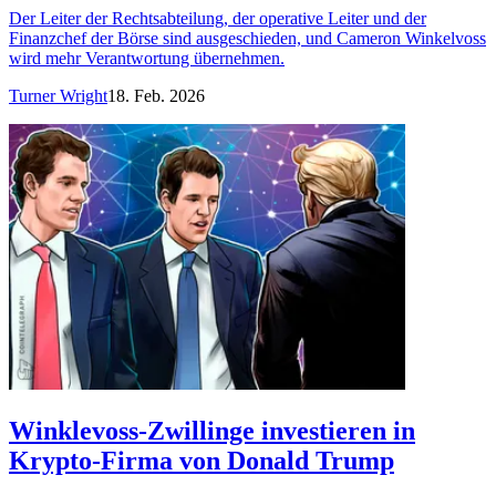
Der Leiter der Rechtsabteilung, der operative Leiter und der
Finanzchef der Börse sind ausgeschieden, und Cameron Winkelvoss
wird mehr Verantwortung übernehmen.
Turner Wright
18. Feb. 2026
Winklevoss-Zwillinge investieren in
Krypto-Firma von Donald Trump