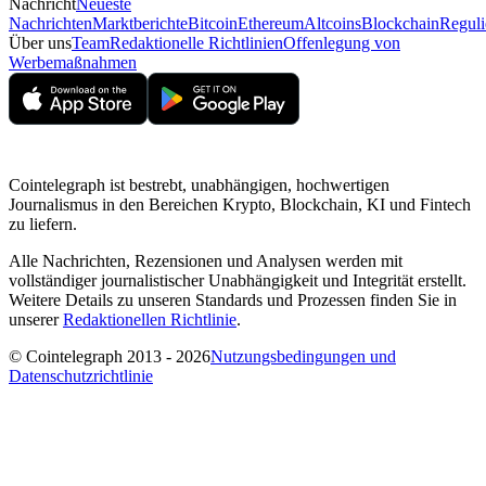
Nachricht
Neueste
Nachrichten
Marktberichte
Bitcoin
Ethereum
Altcoins
Blockchain
Reguli
Über uns
Team
Redaktionelle Richtlinien
Offenlegung von
Werbemaßnahmen
Cointelegraph ist bestrebt, unabhängigen, hochwertigen
Journalismus in den Bereichen Krypto, Blockchain, KI und Fintech
zu liefern.
Alle Nachrichten, Rezensionen und Analysen werden mit
vollständiger journalistischer Unabhängigkeit und Integrität erstellt.
Weitere Details zu unseren Standards und Prozessen finden Sie in
unserer
Redaktionellen Richtlinie
.
© Cointelegraph 2013 - 2026
Nutzungsbedingungen und
Datenschutzrichtlinie