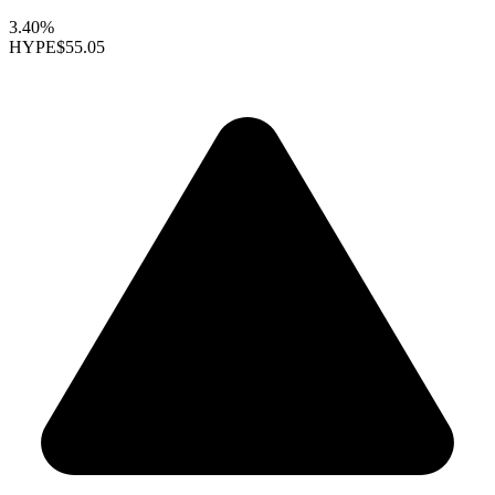
3.40%
HYPE
$55.05