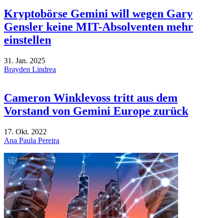
Kryptobörse Gemini will wegen Gary
Gensler keine MIT-Absolventen mehr
einstellen
31. Jan. 2025
Brayden Lindrea
Cameron Winklevoss tritt aus dem
Vorstand von Gemini Europe zurück
17. Okt. 2022
Ana Paula Pereira