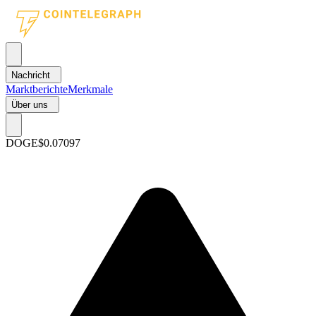
Nachricht
Marktberichte
Merkmale
Über uns
DOGE
$0.07097