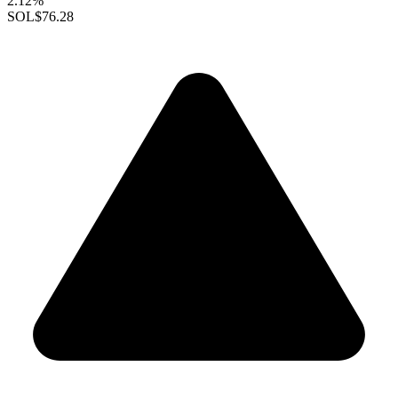
2.12%
SOL
$76.28