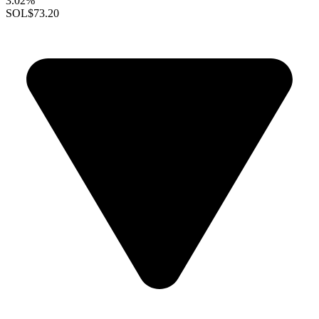
3.02%
SOL
$73.20