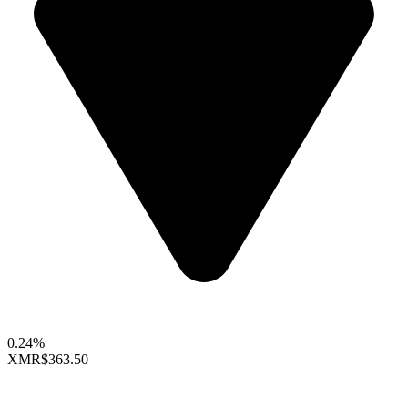
0.24%
XMR
$363.50