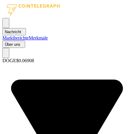
Nachricht
Marktberichte
Merkmale
Über uns
DOGE
$0.06908