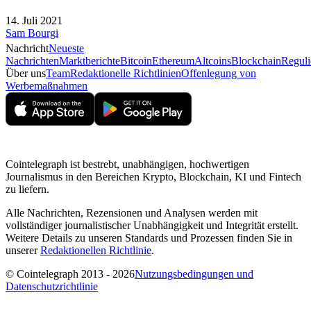
14. Juli 2021
Sam Bourgi
Nachricht
Neueste
Nachrichten
Marktberichte
Bitcoin
Ethereum
Altcoins
Blockchain
Reguli
Über uns
Team
Redaktionelle Richtlinien
Offenlegung von
Werbemaßnahmen
Cointelegraph ist bestrebt, unabhängigen, hochwertigen
Journalismus in den Bereichen Krypto, Blockchain, KI und Fintech
zu liefern.
Alle Nachrichten, Rezensionen und Analysen werden mit
vollständiger journalistischer Unabhängigkeit und Integrität erstellt.
Weitere Details zu unseren Standards und Prozessen finden Sie in
unserer
Redaktionellen Richtlinie
.
© Cointelegraph 2013 - 2026
Nutzungsbedingungen und
Datenschutzrichtlinie