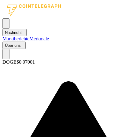
Nachricht
Marktberichte
Merkmale
Über uns
DOGE
$0.07001