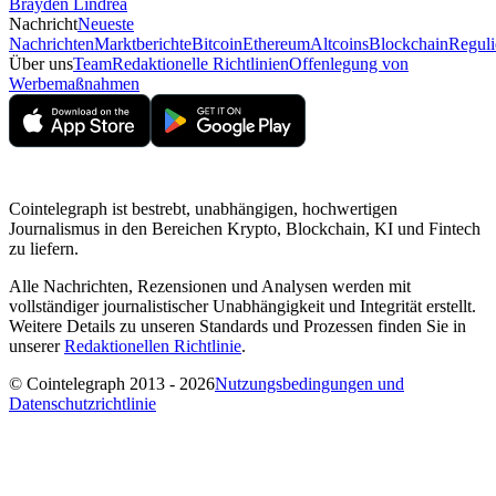
Brayden Lindrea
Nachricht
Neueste
Nachrichten
Marktberichte
Bitcoin
Ethereum
Altcoins
Blockchain
Reguli
Über uns
Team
Redaktionelle Richtlinien
Offenlegung von
Werbemaßnahmen
Cointelegraph ist bestrebt, unabhängigen, hochwertigen
Journalismus in den Bereichen Krypto, Blockchain, KI und Fintech
zu liefern.
Alle Nachrichten, Rezensionen und Analysen werden mit
vollständiger journalistischer Unabhängigkeit und Integrität erstellt.
Weitere Details zu unseren Standards und Prozessen finden Sie in
unserer
Redaktionellen Richtlinie
.
© Cointelegraph 2013 - 2026
Nutzungsbedingungen und
Datenschutzrichtlinie