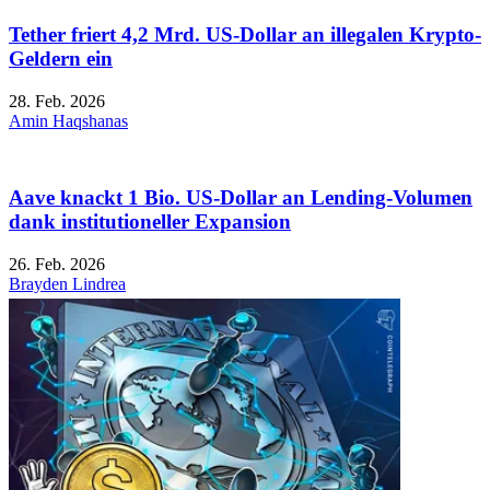
Tether friert 4,2 Mrd. US-Dollar an illegalen Krypto-
Geldern ein
28. Feb. 2026
Amin Haqshanas
Aave knackt 1 Bio. US-Dollar an Lending-Volumen
dank institutioneller Expansion
26. Feb. 2026
Brayden Lindrea