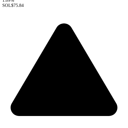
1.09%
SOL
$75.84