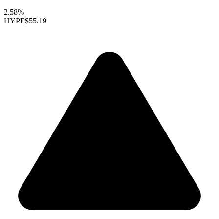
2.58%
HYPE
$55.19