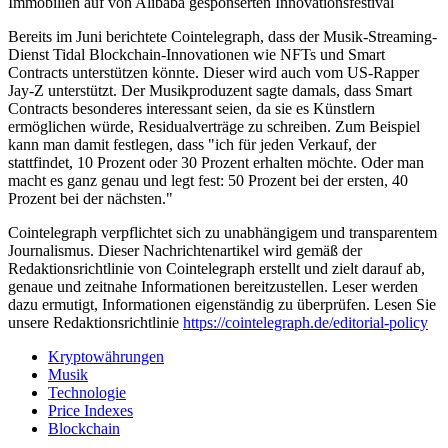
Immobilien auf von Alibaba gesponserten Innovationsfestival
Bereits im Juni berichtete Cointelegraph, dass der Musik-Streaming-
Dienst Tidal Blockchain-Innovationen wie NFTs und Smart
Contracts unterstützen könnte. Dieser wird auch vom US-Rapper
Jay-Z unterstützt. Der Musikproduzent sagte damals, dass Smart
Contracts besonderes interessant seien, da sie es Künstlern
ermöglichen würde, Residualverträge zu schreiben. Zum Beispiel
kann man damit festlegen, dass "ich für jeden Verkauf, der
stattfindet, 10 Prozent oder 30 Prozent erhalten möchte. Oder man
macht es ganz genau und legt fest: 50 Prozent bei der ersten, 40
Prozent bei der nächsten."
Cointelegraph verpflichtet sich zu unabhängigem und transparentem
Journalismus. Dieser Nachrichtenartikel wird gemäß der
Redaktionsrichtlinie von Cointelegraph erstellt und zielt darauf ab,
genaue und zeitnahe Informationen bereitzustellen. Leser werden
dazu ermutigt, Informationen eigenständig zu überprüfen. Lesen Sie
unsere Redaktionsrichtlinie
https://cointelegraph.de/editorial-policy
Kryptowährungen
Musik
Technologie
Price Indexes
Blockchain