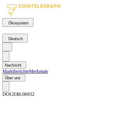
Ökosystem
Deutsch
Nachricht
Marktberichte
Merkmale
Über uns
DOGE
$0.06932