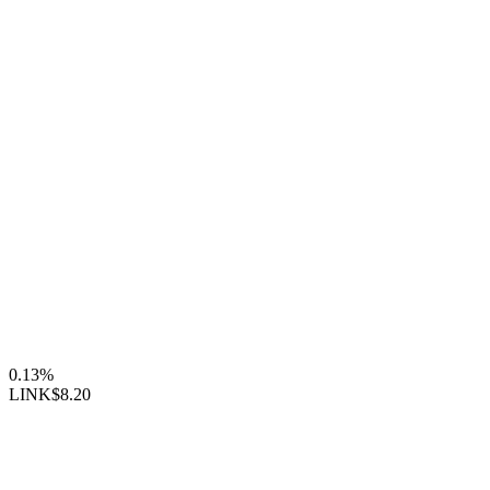
0.13%
LINK
$8.20