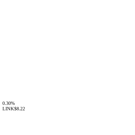
0.30%
LINK
$8.22