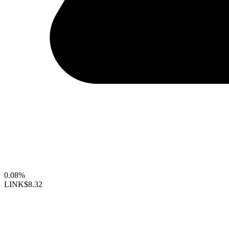
0.08%
LINK
$8.32