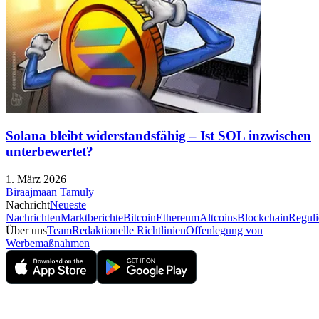
Solana bleibt widerstandsfähig – Ist SOL inzwischen
unterbewertet?
1. März 2026
Biraajmaan Tamuly
Nachricht
Neueste
Nachrichten
Marktberichte
Bitcoin
Ethereum
Altcoins
Blockchain
Reguli
Über uns
Team
Redaktionelle Richtlinien
Offenlegung von
Werbemaßnahmen