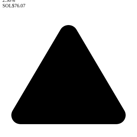
2.30%
SOL
$76.07