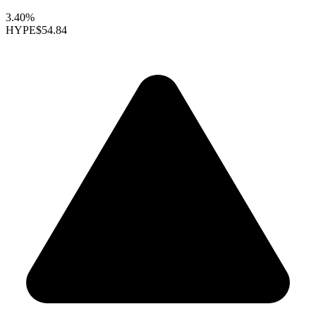
3.40%
HYPE
$54.84