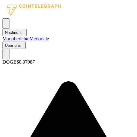
Nachricht
Marktberichte
Merkmale
Über uns
DOGE
$0.07087