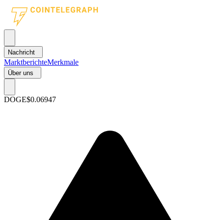
Nachricht
Marktberichte
Merkmale
Über uns
DOGE
$0.06947