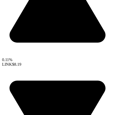
0.11%
LINK
$8.19