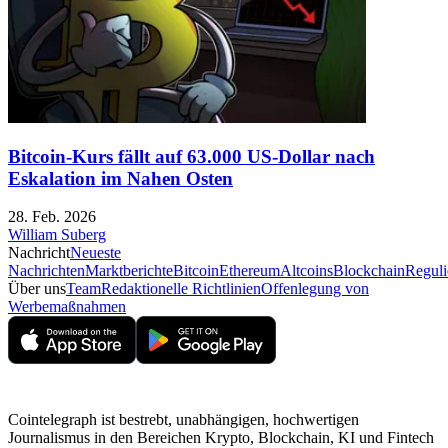
Bitcoin-Kurs fällt auf 63.000 US-Dollar nach
Eskalation im Nahen Osten
28. Feb. 2026
William Suberg
Nachricht
Neueste
Nachrichten
Marktberichte
Bitcoin
Ethereum
Altcoins
Blockchain
Reguli
Über uns
Team
Redaktionelle Richtlinien
Offenlegung von
Werbemaßnahmen
Cointelegraph ist bestrebt, unabhängigen, hochwertigen
Journalismus in den Bereichen Krypto, Blockchain, KI und Fintech