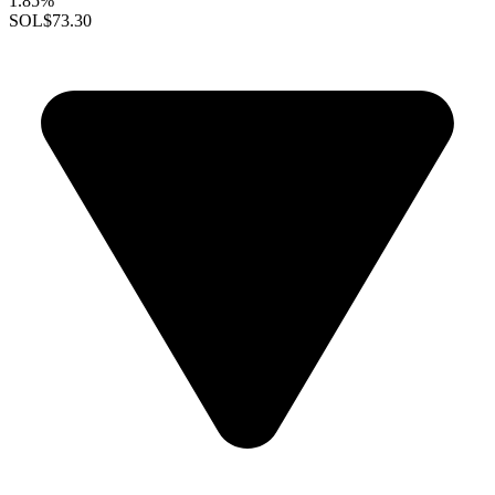
1.85%
SOL
$73.30