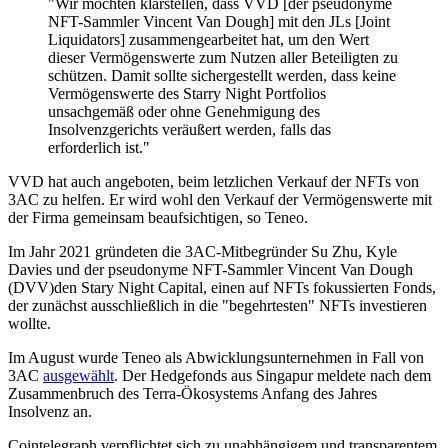
"Wir möchten klarstellen, dass VVD [der pseudonyme
NFT-Sammler Vincent Van Dough] mit den JLs [Joint
Liquidators] zusammengearbeitet hat, um den Wert
dieser Vermögenswerte zum Nutzen aller Beteiligten zu
schützen. Damit sollte sichergestellt werden, dass keine
Vermögenswerte des Starry Night Portfolios
unsachgemäß oder ohne Genehmigung des
Insolvenzgerichts veräußert werden, falls das
erforderlich ist."
VVD hat auch angeboten, beim letzlichen Verkauf der NFTs von
3AC zu helfen. Er wird wohl den Verkauf der Vermögenswerte mit
der Firma gemeinsam beaufsichtigen, so Teneo.
Im Jahr 2021 gründeten die 3AC-Mitbegründer Su Zhu, Kyle
Davies und der pseudonyme NFT-Sammler Vincent Van Dough
(DVV)den Stary Night Capital, einen auf NFTs fokussierten Fonds,
der zunächst ausschließlich in die "begehrtesten" NFTs investieren
wollte.
Im August wurde Teneo als Abwicklungsunternehmen in Fall von
3AC
ausgewählt
. Der Hedgefonds aus Singapur meldete nach dem
Zusammenbruch des Terra-Ökosystems Anfang des Jahres
Insolvenz an.
Cointelegraph verpflichtet sich zu unabhängigem und transparentem