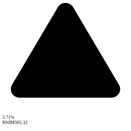
3.71%
BNB
$595.32