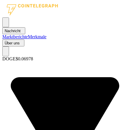
Nachricht
Marktberichte
Merkmale
Über uns
DOGE
$0.06978