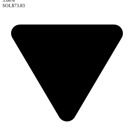
3.08%
SOL
$73.83