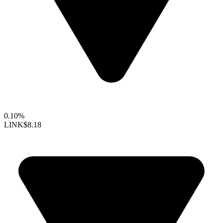
0.10%
LINK
$8.18