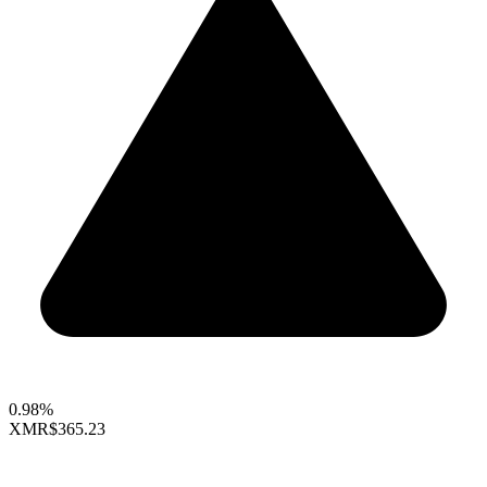
0.98%
XMR
$365.23