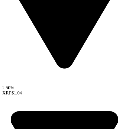
2.50%
XRP
$1.04