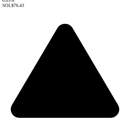
0.03%
SOL
$76.43