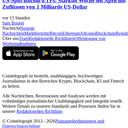
US-Spot-Bitcoin-ETFs: Stärkste Woche seit April mit
Zuflüssen von 1 Milliarde US-Dollar
vor 15 Stunden
Sam Bourgi
Nachricht
Neueste
Nachrichten
Marktberichte
Bitcoin
Ethereum
Altcoins
Blockchain
Reguli
Über uns
Team
Redaktionelle Richtlinien
Offenlegung von
Werbemaßnahmen
Cointelegraph ist bestrebt, unabhängigen, hochwertigen
Journalismus in den Bereichen Krypto, Blockchain, KI und Fintech
zu liefern.
Alle Nachrichten, Rezensionen und Analysen werden mit
vollständiger journalistischer Unabhängigkeit und Integrität erstellt.
Weitere Details zu unseren Standards und Prozessen finden Sie in
unserer
Redaktionellen Richtlinie
.
© Cointelegraph 2013 - 2026
Nutzungsbedingungen und
Datenschutzrichtlinie