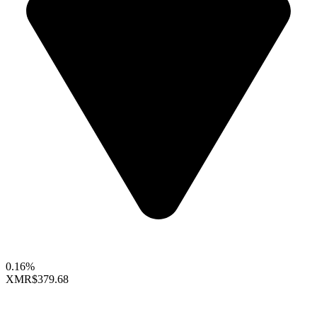
0.16%
XMR
$379.68