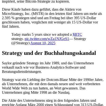
inspiriert, seine Bitcoin-Strategie zu kopieren.
Diese Käufe haben dazu geführt, dass die Aktien von
MicroStrategy, Inc. (MSTR) in den letzten fünf Jahren um mehr als
2.595 % gestiegen sind und am Freitag bei über 395 US-Dollar
geschlossen haben, verglichen mit weniger als 15 US-Dollar vor
fünf Jahren.
Today marks 5 years since we adopted a
$BTC
strategy.
pic.twitter.com/wZa1NJGeS1
— Strategy
(@Strategy)
August 10, 2025
Strategy und der Buchhaltungsskandal
Saylor gründete Strategy im Jahr 1989, und das Unternehmen
verkauft nach wie vor Business-Analytics-Software und
Beratungsdienstleistungen.
Strategy war ein Liebling der Dotcom-Blase Mitte der 1990er Jahre,
als Unternehmen, die mit dem damals neuen und weit verbreiteten
World Wide Web zu tun hatten, an Wert gewannen. Das
Unternehmen ging Mitte 1998 an die Nasdaq.
Die Aktie des Unternehmens stieg in den folgenden Jahren und
erreichte Anfang März 2000 einen Schlussstand von 313 US-Dollar.