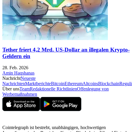
Tether friert 4,2 Mrd. US-Dollar an illegalen Krypto-
Geldern ein
28. Feb. 2026
Amin Haqshanas
Nachricht
Neueste
Nachrichten
Marktberichte
Bitcoin
Ethereum
Altcoins
Blockchain
Reguli
Über uns
Team
Redaktionelle Richtlinien
Offenlegung von
Werbemaßnahmen
Cointelegraph ist bestrebt, unabhängigen, hochwertigen