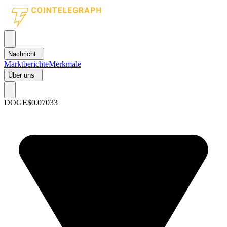
Nachricht
Marktberichte
Merkmale
Über uns
DOGE
$0.07033