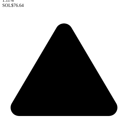
1.11%
SOL
$76.64