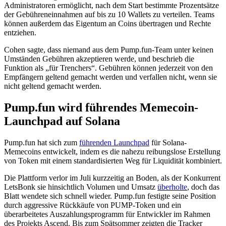
Administratoren ermöglicht, nach dem Start bestimmte Prozentsätze
der Gebühreneinnahmen auf bis zu 10 Wallets zu verteilen. Teams
können außerdem das Eigentum an Coins übertragen und Rechte
entziehen.
Cohen sagte, dass niemand aus dem Pump.fun-Team unter keinen
Umständen Gebühren akzeptieren werde, und beschrieb die
Funktion als „für Trenchers“. Gebühren können jederzeit von den
Empfängern geltend gemacht werden und verfallen nicht, wenn sie
nicht geltend gemacht werden.
Pump.fun wird führendes Memecoin-
Launchpad auf Solana
Pump.fun hat sich zum
führenden Launchpad
für Solana-
Memecoins entwickelt, indem es die nahezu reibungslose Erstellung
von Token mit einem standardisierten Weg für Liquidität kombiniert.
Die Plattform verlor im Juli kurzzeitig an Boden, als der Konkurrent
LetsBonk sie hinsichtlich Volumen und Umsatz
überholte
, doch das
Blatt wendete sich schnell wieder. Pump.fun festigte seine Position
durch aggressive Rückkäufe von PUMP-Token und ein
überarbeitetes Auszahlungsprogramm für Entwickler im Rahmen
des Projekts Ascend. Bis zum Spätsommer zeigten die Tracker