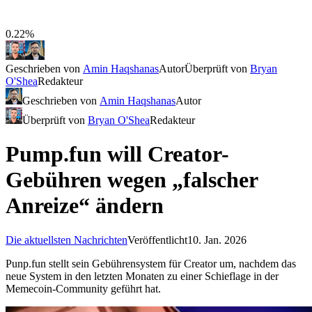
0.22%
Geschrieben von
Amin Haqshanas
Autor
Überprüft von
Bryan
O'Shea
Redakteur
Geschrieben von
Amin Haqshanas
Autor
Überprüft von
Bryan O'Shea
Redakteur
Pump.fun will Creator-
Gebühren wegen „falscher
Anreize“ ändern
Die aktuellsten Nachrichten
Veröffentlicht
10. Jan. 2026
Punp.fun stellt sein Gebührensystem für Creator um, nachdem das
neue System in den letzten Monaten zu einer Schieflage in der
Memecoin-Community geführt hat.