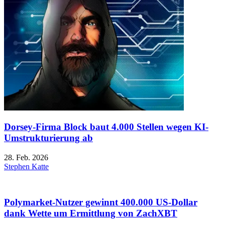
Dorsey-Firma Block baut 4.000 Stellen wegen KI-
Umstrukturierung ab
28. Feb. 2026
Stephen Katte
Polymarket-Nutzer gewinnt 400.000 US-Dollar
dank Wette um Ermittlung von ZachXBT