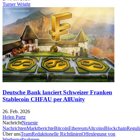
Turner Wright
Deutsche Bank lanciert Schweizer Franken
Stablecoin CHFAU per AllUnity
26. Feb. 2026
Helen Partz
Nachricht
Neueste
Nachrichten
Marktberichte
Bitcoin
Ethereum
Altcoins
Blockchain
Reguli
Über uns
Team
Redaktionelle Richtlinien
Offenlegung von
Werbemaßnahmen