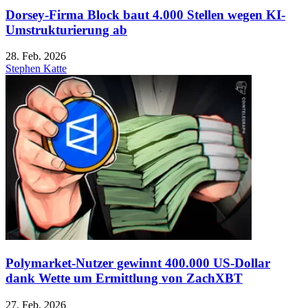
Dorsey-Firma Block baut 4.000 Stellen wegen KI-
Umstrukturierung ab
28. Feb. 2026
Stephen Katte
Polymarket-Nutzer gewinnt 400.000 US-Dollar
dank Wette um Ermittlung von ZachXBT
27. Feb. 2026