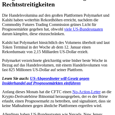
Rechtsstreitigkeiten
Die Handelsvolumina auf den großen Plattformen Polymarket und
Kalshi haben weiterhin Rekordhöhen erreicht, nachdem die
Commodity Futures Trading Commission grünes Licht für
Prognosemärkte gegeben hat, obwohl
viele US-Bundesstaaten
darum kämpfen, diese einzuschränken.
Kalshi hat Polymarket hinsichtlich des Volumens überholt und laut
Token Terminal in der Woche ab dem 12. Januar einen
Rekordumsatz von 2,15 Milliarden US-Dollar erzielt.
Polymarket verzeichnete gleichzeitig seine bisher beste Woche in
Bezug auf das Handelsvolumen, mit einem Handelsvolumen von
fast 825 Millionen US-Dollar auf seiner Plattform.
Lesen Sie auch:
US-Abgeordneter will Gesetz gegen
Insiderhandel auf Prognosemärkten einführen
Anfang dieses Monats hat die CFTC einen
No-Action-Letter
an die
Krypto-Derivatebörse Bitnomial herausgegeben, der es der Börse
erlaubt, einen Prognosemarkt zu betreiben, und signalisiert, dass sie
keine Maßnahmen gegen ähnliche Plattformen ergreifen wird.
Allerdings haben US-Bundesstaaten wie Nevada, New Jersey,