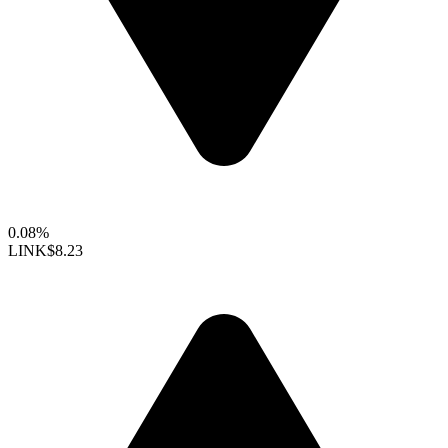
0.08%
LINK
$8.23