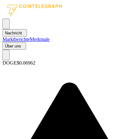
Nachricht
Marktberichte
Merkmale
Über uns
DOGE
$0.06962