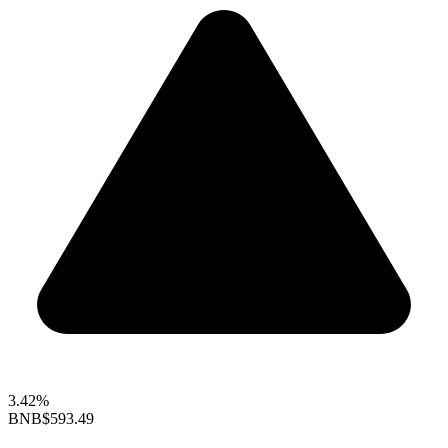
3.42%
BNB
$593.49