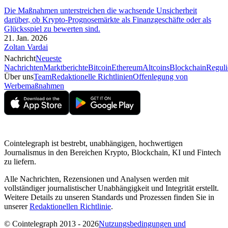
Die Maßnahmen unterstreichen die wachsende Unsicherheit
darüber, ob Krypto-Prognosemärkte als Finanzgeschäfte oder als
Glücksspiel zu bewerten sind.
21. Jan. 2026
Zoltan Vardai
Nachricht
Neueste
Nachrichten
Marktberichte
Bitcoin
Ethereum
Altcoins
Blockchain
Reguli
Über uns
Team
Redaktionelle Richtlinien
Offenlegung von
Werbemaßnahmen
Cointelegraph ist bestrebt, unabhängigen, hochwertigen
Journalismus in den Bereichen Krypto, Blockchain, KI und Fintech
zu liefern.
Alle Nachrichten, Rezensionen und Analysen werden mit
vollständiger journalistischer Unabhängigkeit und Integrität erstellt.
Weitere Details zu unseren Standards und Prozessen finden Sie in
unserer
Redaktionellen Richtlinie
.
© Cointelegraph 2013 - 2026
Nutzungsbedingungen und