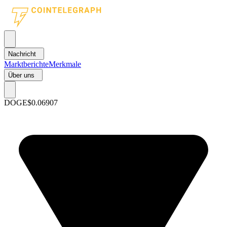
Nachricht
Marktberichte
Merkmale
Über uns
DOGE
$0.06907