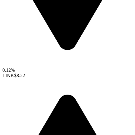
0.12%
LINK
$8.22