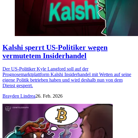
Kalshi sperrt US-Politiker wegen
vermutetem Insiderhandel
Der US-Politiker Kyle Langford soll auf der
Prognosemarktplattform Kalshi Insiderhandel mit Wetten auf seine
eigene Politik betrieben haben und wird deshalb nun von dem
Dienst gesperrt.
Brayden Lindrea
26. Feb. 2026