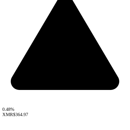
0.48%
XMR
$364.97