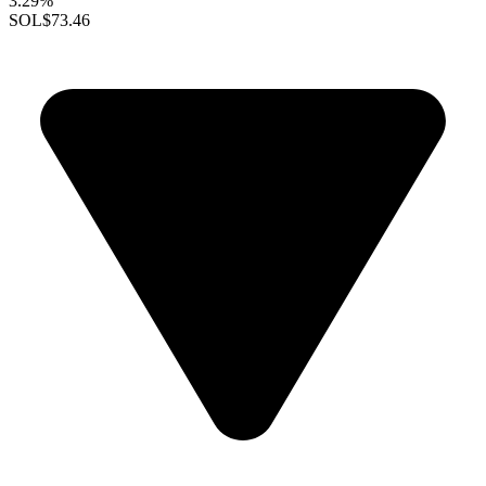
3.29%
SOL
$73.46