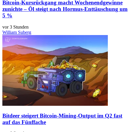
Bitcoin-Kursrückgang macht Wochenendgewinne
zunichte – Öl steigt nach Hormus-Enttäuschung um
5 %
vor 3 Stunden
William Suberg
Bitdeer steigert Bitcoin-Mining-Output im Q2 fast
auf das Fünffache