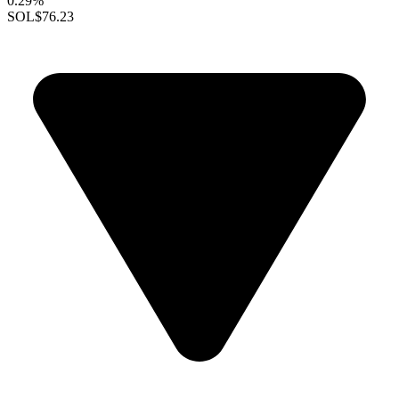
0.29%
SOL
$76.23