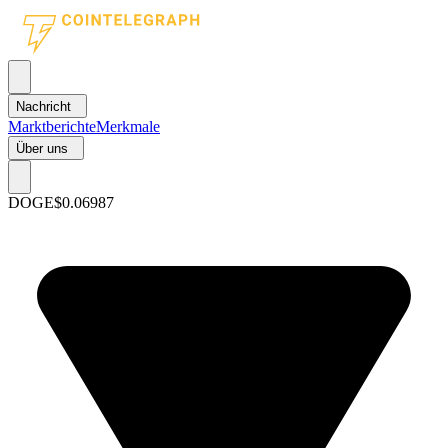
Nachricht
Marktberichte
Merkmale
Über uns
DOGE
$0.06987