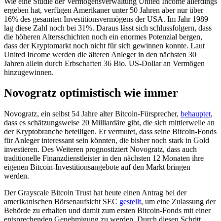
Wie eine Studie der Vermögensverwaltung United Income allerdings
ergeben hat, verfügen Amerikaner unter 50 Jahren aber nur über
16% des gesamten Investitionsvermögens der USA. Im Jahr 1989
lag diese Zahl noch bei 31%. Daraus lässt sich schlussfolgern, dass
die höheren Altersschichten noch ein enormes Potenzial bergen,
dass der Kryptomarkt noch nicht für sich gewinnen konnte. Laut
United Income werden die älteren Anleger in den nächsten 30
Jahren allein durch Erbschaften 36 Bio. US-Dollar an Vermögen
hinzugewinnen.
Novogratz optimistisch wie immer
Novogratz, ein selbst 54 Jahre alter Bitcoin-Fürsprecher,
behauptet
,
dass es schätzungsweise 20 Milliardäre gibt, die sich mittlerweile an
der Kryptobranche beteiligen. Er vermutet, dass seine Bitcoin-Fonds
für Anleger interessant sein könnten, die bisher noch stark in Gold
investieren. Des Weiteren prognostiziert Novogratz, dass auch
traditionelle Finanzdienstleister in den nächsten 12 Monaten ihre
eigenen Bitcoin-Investitionsangebote auf den Markt bringen
werden.
Der Grayscale Bitcoin Trust hat heute einen Antrag bei der
amerikanischen Börsenaufsicht SEC
gestellt
, um eine Zulassung der
Behörde zu erhalten und damit zum ersten Bitcoin-Fonds mit einer
entsprechenden Genehmigung zu werden. Durch diesen Schritt