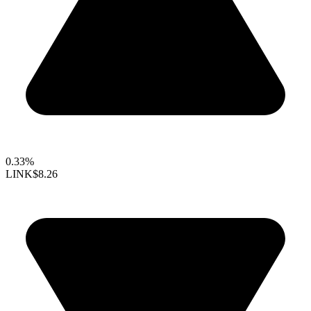
0.33%
LINK
$8.26