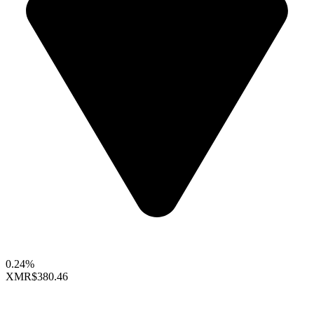
0.24%
XMR
$380.46