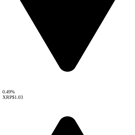
0.49%
XRP
$1.03