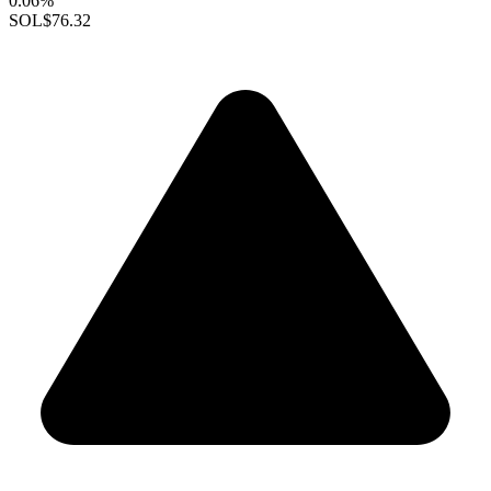
0.06%
SOL
$76.32