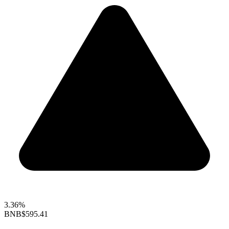
3.36%
BNB
$595.41