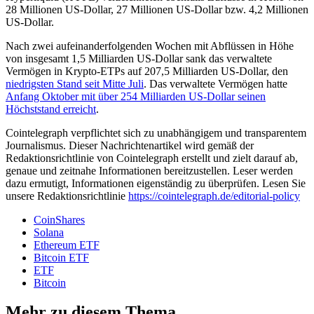
28 Millionen US-Dollar, 27 Millionen US-Dollar bzw. 4,2 Millionen
US-Dollar.
Nach zwei aufeinanderfolgenden Wochen mit Abflüssen in Höhe
von insgesamt 1,5 Milliarden US-Dollar sank das verwaltete
Vermögen in Krypto-ETPs auf 207,5 Milliarden US-Dollar, den
niedrigsten Stand seit Mitte Juli
. Das verwaltete Vermögen hatte
Anfang Oktober mit über 254 Milliarden US-Dollar seinen
Höchststand erreicht
.
Cointelegraph verpflichtet sich zu unabhängigem und transparentem
Journalismus. Dieser Nachrichtenartikel wird gemäß der
Redaktionsrichtlinie von Cointelegraph erstellt und zielt darauf ab,
genaue und zeitnahe Informationen bereitzustellen. Leser werden
dazu ermutigt, Informationen eigenständig zu überprüfen. Lesen Sie
unsere Redaktionsrichtlinie
https://cointelegraph.de/editorial-policy
CoinShares
Solana
Ethereum ETF
Bitcoin ETF
ETF
Bitcoin
Mehr zu diesem Thema