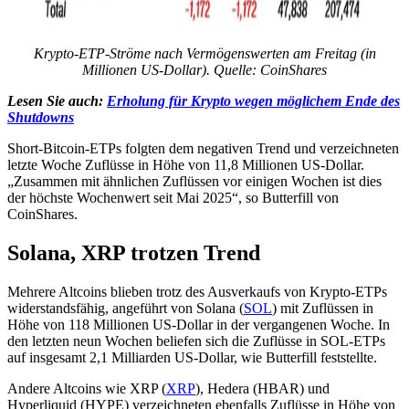
Krypto-ETP-Ströme nach Vermögenswerten am Freitag (in
Millionen US-Dollar). Quelle: CoinShares
Lesen Sie auch:
Erholung für Krypto wegen möglichem Ende des
Shutdowns
Short-Bitcoin-ETPs folgten dem negativen Trend und verzeichneten
letzte Woche Zuflüsse in Höhe von 11,8 Millionen US-Dollar.
„Zusammen mit ähnlichen Zuflüssen vor einigen Wochen ist dies
der höchste Wochenwert seit Mai 2025“, so Butterfill von
CoinShares.
Solana, XRP trotzen Trend
Mehrere Altcoins blieben trotz des Ausverkaufs von Krypto-ETPs
widerstandsfähig, angeführt von Solana (
SOL
) mit Zuflüssen in
Höhe von 118 Millionen US-Dollar in der vergangenen Woche. In
den letzten neun Wochen beliefen sich die Zuflüsse in SOL-ETPs
auf insgesamt 2,1 Milliarden US-Dollar, wie Butterfill feststellte.
Andere Altcoins wie XRP (
XRP
), Hedera (HBAR) und
Hyperliquid (HYPE) verzeichneten ebenfalls Zuflüsse in Höhe von