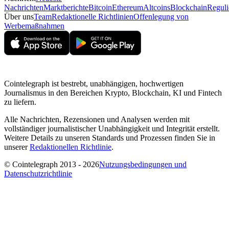
Nachrichten
Marktberichte
Bitcoin
Ethereum
Altcoins
Blockchain
Reguli
Über uns
Team
Redaktionelle Richtlinien
Offenlegung von
Werbemaßnahmen
Cointelegraph ist bestrebt, unabhängigen, hochwertigen
Journalismus in den Bereichen Krypto, Blockchain, KI und Fintech
zu liefern.
Alle Nachrichten, Rezensionen und Analysen werden mit
vollständiger journalistischer Unabhängigkeit und Integrität erstellt.
Weitere Details zu unseren Standards und Prozessen finden Sie in
unserer
Redaktionellen Richtlinie
.
© Cointelegraph 2013 - 2026
Nutzungsbedingungen und
Datenschutzrichtlinie