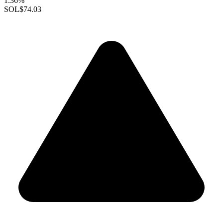
1.36%
SOL
$74.03