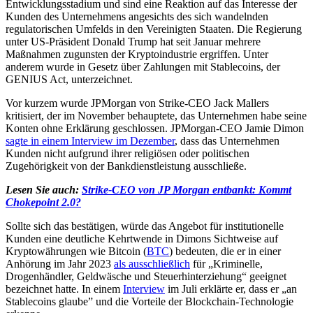
Entwicklungsstadium und sind eine Reaktion auf das Interesse der
Kunden des Unternehmens angesichts des sich wandelnden
regulatorischen Umfelds in den Vereinigten Staaten. Die Regierung
unter US-Präsident Donald Trump hat seit Januar mehrere
Maßnahmen zugunsten der Kryptoindustrie ergriffen. Unter
anderem wurde in Gesetz über Zahlungen mit Stablecoins, der
GENIUS Act, unterzeichnet.
Vor kurzem wurde JPMorgan von Strike-CEO Jack Mallers
kritisiert, der im November behauptete, das Unternehmen habe seine
Konten ohne Erklärung geschlossen. JPMorgan-CEO Jamie Dimon
sagte in einem Interview im Dezember
, dass das Unternehmen
Kunden nicht aufgrund ihrer religiösen oder politischen
Zugehörigkeit von der Bankdienstleistung ausschließe.
Lesen Sie auch:
Strike-CEO von JP Morgan entbankt: Kommt
Chokepoint 2.0?
Sollte sich das bestätigen, würde das Angebot für institutionelle
Kunden eine deutliche Kehrtwende in Dimons Sichtweise auf
Kryptowährungen wie Bitcoin (
BTC
) bedeuten, die er in einer
Anhörung im Jahr 2023
als ausschließlich
für „Kriminelle,
Drogenhändler, Geldwäsche und Steuerhinterziehung“ geeignet
bezeichnet hatte. In einem
Interview
im Juli erklärte er, dass er „an
Stablecoins glaube” und die Vorteile der Blockchain-Technologie