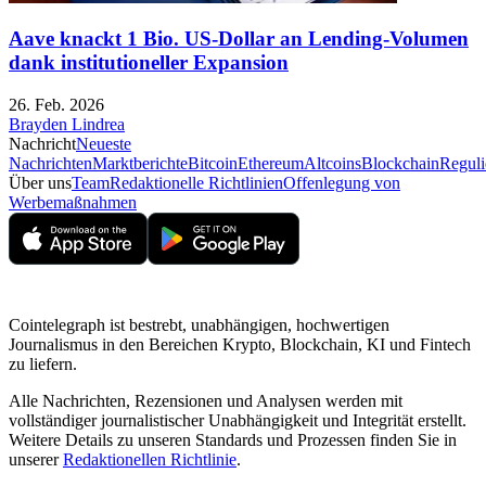
Aave knackt 1 Bio. US-Dollar an Lending-Volumen
dank institutioneller Expansion
26. Feb. 2026
Brayden Lindrea
Nachricht
Neueste
Nachrichten
Marktberichte
Bitcoin
Ethereum
Altcoins
Blockchain
Reguli
Über uns
Team
Redaktionelle Richtlinien
Offenlegung von
Werbemaßnahmen
Cointelegraph ist bestrebt, unabhängigen, hochwertigen
Journalismus in den Bereichen Krypto, Blockchain, KI und Fintech
zu liefern.
Alle Nachrichten, Rezensionen und Analysen werden mit
vollständiger journalistischer Unabhängigkeit und Integrität erstellt.
Weitere Details zu unseren Standards und Prozessen finden Sie in
unserer
Redaktionellen Richtlinie
.