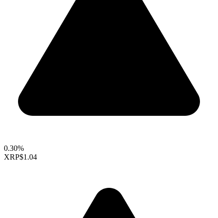
0.30%
XRP
$1.04