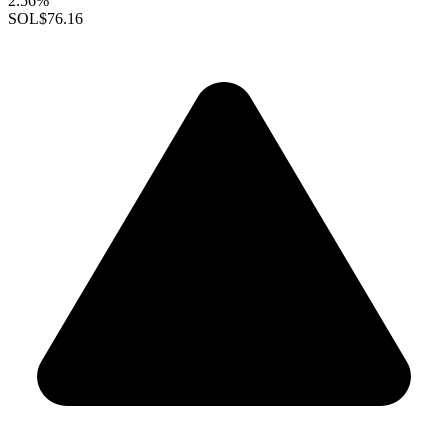
2.56%
SOL
$76.16