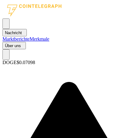
Nachricht
Marktberichte
Merkmale
Über uns
DOGE
$0.07098