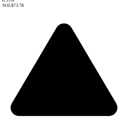
0.55%
SOL
$73.78