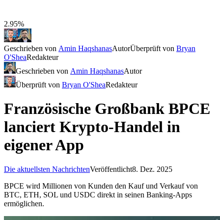
2.95%
Geschrieben von
Amin Haqshanas
Autor
Überprüft von
Bryan
O'Shea
Redakteur
Geschrieben von
Amin Haqshanas
Autor
Überprüft von
Bryan O'Shea
Redakteur
Französische Großbank BPCE
lanciert Krypto-Handel in
eigener App
Die aktuellsten Nachrichten
Veröffentlicht
8. Dez. 2025
BPCE wird Millionen von Kunden den Kauf und Verkauf von
BTC, ETH, SOL und USDC direkt in seinen Banking-Apps
ermöglichen.