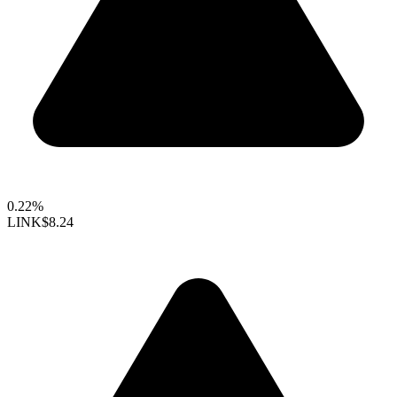
0.22%
LINK
$8.24