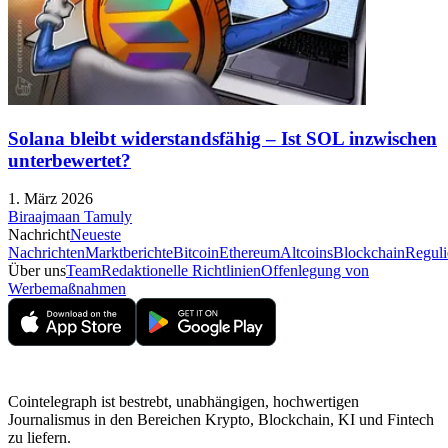
Solana bleibt widerstandsfähig – Ist SOL inzwischen
unterbewertet?
1. März 2026
Biraajmaan Tamuly
Nachricht
Neueste
Nachrichten
Marktberichte
Bitcoin
Ethereum
Altcoins
Blockchain
Reguli
Über uns
Team
Redaktionelle Richtlinien
Offenlegung von
Werbemaßnahmen
Cointelegraph ist bestrebt, unabhängigen, hochwertigen
Journalismus in den Bereichen Krypto, Blockchain, KI und Fintech
zu liefern.