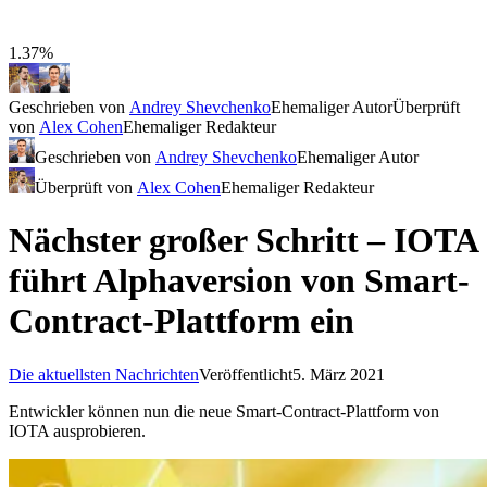
1.37%
Geschrieben von
Andrey Shevchenko
Ehemaliger Autor
Überprüft
von
Alex Cohen
Ehemaliger Redakteur
Geschrieben von
Andrey Shevchenko
Ehemaliger Autor
Überprüft von
Alex Cohen
Ehemaliger Redakteur
Nächster großer Schritt – IOTA
führt Alphaversion von Smart-
Contract-Plattform ein
Die aktuellsten Nachrichten
Veröffentlicht
5. März 2021
Entwickler können nun die neue Smart-Contract-Plattform von
IOTA ausprobieren.