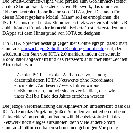
Die Smart-Contracts-Alpha wird parallel zum GoShimmer-Testnet
an den Start gebracht, letzteres ist ein Netzwerk, das ohne den
üblichen zentralen Koordinator von IOTA agiert. Das noch für
diesen Monat geplante Modul „Mana“ soll es ermöglichen, die
ISCP-Chains direkt in das Shimmer-Testnetzwerk einzuflechten. Bis
dahin können Entwickler immerhin isolierte Testnets erstellen, um
DApps auf dem Hintergrund von IOTA zu designen.
Ein IOTA-Sprecher bestätigt gegenüber Cointelegraph, dass Smart
Contracts
ein wichtiger Schritt in Richtung Coordicide
sind, der
wiederum den Start von IOTA 2.0 markiert, indem der zentrale
Koordinator abgeschafft und das Netzwerk ähnlicher einer „echten“
Blockchain wird:
„Ziel des ISCP ist es, den Aufbau des vollständig
dezentralisierten IOTA-Netzwerks ohne Koordinator
einzuläuten. Zu diesem Zweck führen wir auch
GoShimmer ein, und wir sind zuversichtlich, dass wir
unser Ziel bis Ende des Jahres erreichen werden.“
Die jetzige Veröffentlichung der Alphaversion unterstreicht, dass das
IOTA-Team das Projekt in großen Schritten vorantreiben und eine
Entwickler-Community aufbauen will. Nichtsdestotrotz hat das
Netzwerk noch einiges aufzuholen, denn viele andere Smart-
Contract-Plattformen haben schon einen gehörigen Vorsprung.