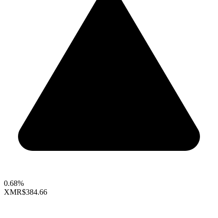
0.68%
XMR
$384.66