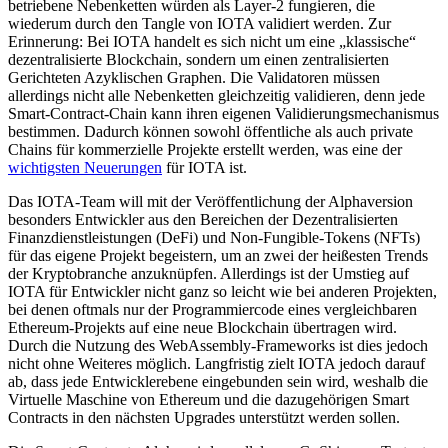
betriebene Nebenketten würden als Layer-2 fungieren, die
wiederum durch den Tangle von IOTA validiert werden. Zur
Erinnerung: Bei IOTA handelt es sich nicht um eine „klassische“
dezentralisierte Blockchain, sondern um einen zentralisierten
Gerichteten Azyklischen Graphen. Die Validatoren müssen
allerdings nicht alle Nebenketten gleichzeitig validieren, denn jede
Smart-Contract-Chain kann ihren eigenen Validierungsmechanismus
bestimmen. Dadurch können sowohl öffentliche als auch private
Chains für kommerzielle Projekte erstellt werden, was eine der
wichtigsten Neuerungen
für IOTA ist.
Das IOTA-Team will mit der Veröffentlichung der Alphaversion
besonders Entwickler aus den Bereichen der Dezentralisierten
Finanzdienstleistungen (DeFi) und Non-Fungible-Tokens (NFTs)
für das eigene Projekt begeistern, um an zwei der heißesten Trends
der Kryptobranche anzuknüpfen. Allerdings ist der Umstieg auf
IOTA für Entwickler nicht ganz so leicht wie bei anderen Projekten,
bei denen oftmals nur der Programmiercode eines vergleichbaren
Ethereum-Projekts auf eine neue Blockchain übertragen wird.
Durch die Nutzung des WebAssembly-Frameworks ist dies jedoch
nicht ohne Weiteres möglich. Langfristig zielt IOTA jedoch darauf
ab, dass jede Entwicklerebene eingebunden sein wird, weshalb die
Virtuelle Maschine von Ethereum und die dazugehörigen Smart
Contracts in den nächsten Upgrades unterstützt werden sollen.