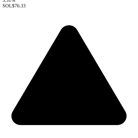
3.31%
SOL
$76.33