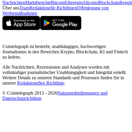
Nachrichten
Marktberichte
Bitcoin
Ethereum
Altcoins
Blockchain
Reguli
Über uns
Team
Redaktionelle Richtlinien
Offenlegung von
Werbemaßnahmen
Cointelegraph ist bestrebt, unabhängigen, hochwertigen
Journalismus in den Bereichen Krypto, Blockchain, KI und Fintech
zu liefern.
Alle Nachrichten, Rezensionen und Analysen werden mit
vollständiger journalistischer Unabhängigkeit und Integrität erstellt.
Weitere Details zu unseren Standards und Prozessen finden Sie in
unserer
Redaktionellen Richtlinie
.
© Cointelegraph 2013 - 2026
Nutzungsbedingungen und
Datenschutzrichtlinie