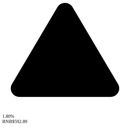
1.80%
BNB
$592.89