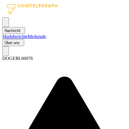
Nachricht
Marktberichte
Merkmale
Über uns
DOGE
$0.06976