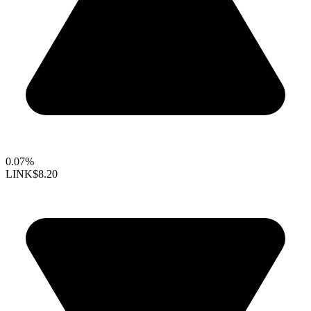
0.07%
LINK
$8.20