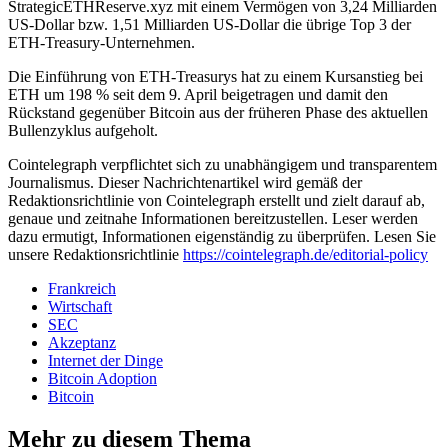
StrategicETHReserve.xyz mit einem Vermögen von 3,24 Milliarden
US-Dollar bzw. 1,51 Milliarden US-Dollar die übrige Top 3 der
ETH-Treasury-Unternehmen.
Die Einführung von ETH-Treasurys hat zu einem Kursanstieg bei
ETH um 198 % seit dem 9. April beigetragen und damit den
Rückstand gegenüber Bitcoin aus der früheren Phase des aktuellen
Bullenzyklus aufgeholt.
Cointelegraph verpflichtet sich zu unabhängigem und transparentem
Journalismus. Dieser Nachrichtenartikel wird gemäß der
Redaktionsrichtlinie von Cointelegraph erstellt und zielt darauf ab,
genaue und zeitnahe Informationen bereitzustellen. Leser werden
dazu ermutigt, Informationen eigenständig zu überprüfen. Lesen Sie
unsere Redaktionsrichtlinie
https://cointelegraph.de/editorial-policy
Frankreich
Wirtschaft
SEC
Akzeptanz
Internet der Dinge
Bitcoin Adoption
Bitcoin
Mehr zu diesem Thema