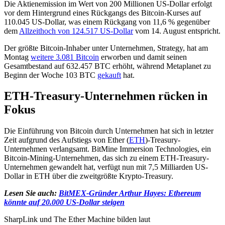
Die Aktienemission im Wert von 200 Millionen US-Dollar erfolgt
vor dem Hintergrund eines Rückgangs des Bitcoin-Kurses auf
110.045 US-Dollar, was einem Rückgang von 11,6 % gegenüber
dem
Allzeithoch von 124.517 US-Dollar
vom 14. August entspricht.
Der größte Bitcoin-Inhaber unter Unternehmen, Strategy, hat am
Montag
weitere 3.081 Bitcoin
erworben und damit seinen
Gesamtbestand auf 632.457 BTC erhöht, während Metaplanet zu
Beginn der Woche 103 BTC
gekauft
hat.
ETH-Treasury-Unternehmen rücken in
Fokus
Die Einführung von Bitcoin durch Unternehmen hat sich in letzter
Zeit aufgrund des Aufstiegs von Ether (
ETH
)-Treasury-
Unternehmen verlangsamt. BitMine Immersion Technologies, ein
Bitcoin-Mining-Unternehmen, das sich zu einem ETH-Treasury-
Unternehmen gewandelt hat, verfügt nun mit 7,5 Milliarden US-
Dollar in ETH über die zweitgrößte Krypto-Treasury.
Lesen Sie auch:
BitMEX-Gründer Arthur Hayes: Ethereum
könnte auf 20.000 US-Dollar steigen
SharpLink und The Ether Machine bilden laut