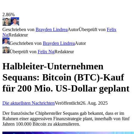
2.86%
Geschrieben von
Brayden Lindrea
Autor
Überprüft von
Felix
Ng
Redakteur
Geschrieben von
Brayden Lindrea
Autor
Überprüft von
Felix Ng
Redakteur
Halbleiter-Unternehmen
Sequans: Bitcoin (BTC)-Kauf
für 200 Mio. US-Dollar geplant
Die aktuellsten Nachrichten
Veröffentlicht
26. Aug. 2025
Der französische Chiphersteller Sequans gab bekannt, dass er im
Rahmen einer aggressiven Finanzstrategie plant, innerhalb von fünf
Jahren 100.000 Bitcoin zu akkumulieren.