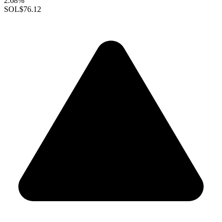
2.68%
SOL
$76.12