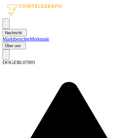
Nachricht
Marktberichte
Merkmale
Über uns
DOGE
$0.07095