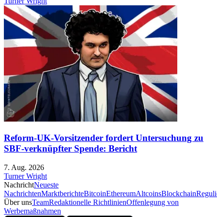
Turner Wright
Reform-UK-Vorsitzender fordert Untersuchung zu
SBF-verknüpfter Spende: Bericht
7. Aug. 2026
Turner Wright
Nachricht
Neueste
Nachrichten
Marktberichte
Bitcoin
Ethereum
Altcoins
Blockchain
Reguli
Über uns
Team
Redaktionelle Richtlinien
Offenlegung von
Werbemaßnahmen