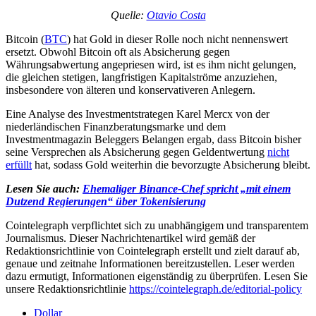
Quelle:
Otavio Costa
Bitcoin (
BTC
) hat Gold in dieser Rolle noch nicht nennenswert
ersetzt. Obwohl Bitcoin oft als Absicherung gegen
Währungsabwertung angepriesen wird, ist es ihm nicht gelungen,
die gleichen stetigen, langfristigen Kapitalströme anzuziehen,
insbesondere von älteren und konservativeren Anlegern.
Eine Analyse des Investmentstrategen Karel Mercx von der
niederländischen Finanzberatungsmarke und dem
Investmentmagazin Beleggers Belangen ergab, dass Bitcoin bisher
seine Versprechen als Absicherung gegen Geldentwertung
nicht
erfüllt
hat, sodass Gold weiterhin die bevorzugte Absicherung bleibt.
Lesen Sie auch:
Ehemaliger Binance-Chef spricht „mit einem
Dutzend Regierungen“ über Tokenisierung
Cointelegraph verpflichtet sich zu unabhängigem und transparentem
Journalismus. Dieser Nachrichtenartikel wird gemäß der
Redaktionsrichtlinie von Cointelegraph erstellt und zielt darauf ab,
genaue und zeitnahe Informationen bereitzustellen. Leser werden
dazu ermutigt, Informationen eigenständig zu überprüfen. Lesen Sie
unsere Redaktionsrichtlinie
https://cointelegraph.de/editorial-policy
Dollar