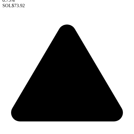
0.75%
SOL
$73.92