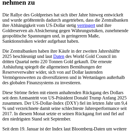
nehmen zu
Die Rallye des Goldpreises hat sich über Jahre hinweg entwickelt
und wurde größtenteils dadurch angetrieben, dass die Zentralbanken
ihre Abhängigkeit vom US-Dollar stetig
verringert
und ihre
Goldreserven als Absicherung gegen Währungsrisiken, zunehmende
geopolitische Spannungen und, in geringerem Maße,
Sanktionsrisiken wieder aufgebaut haben.
Die Zentralbanken haben ihre Käufe in der zweiten Jahreshälfte
2025 beschleunigt und laut
Daten
des World Gold Council im
dritten Quartal netto 220 Tonnen Gold gekauft. Die erneute
Anhäufung spiegelt die allgemeinen Bemühungen der
Reserveverwalter wider, sich von auf Dollar lautenden
Vermögenswerten zu diversifizieren und in Wertanlagen außerhalb
des globalen Finanzsystems zu investieren.
Diese Ströme fielen mit einem anhaltenden Rückgang des Dollars
seit dem Amtsantritt von US-Präsident Donald Trump Anfang 2025
zusammen. Der US-Dollar-Index (DXY) fiel im letzten Jahr um 9,4
% und verzeichnete damit seine schlechteste Jahresperformance seit
2017. In diesem Monat setzte er seinen Rückgang fort und fiel auf
den niedrigsten Stand seit September.
Seit dem 19. Januar ist der Index laut Bloomberg-Daten um weitere