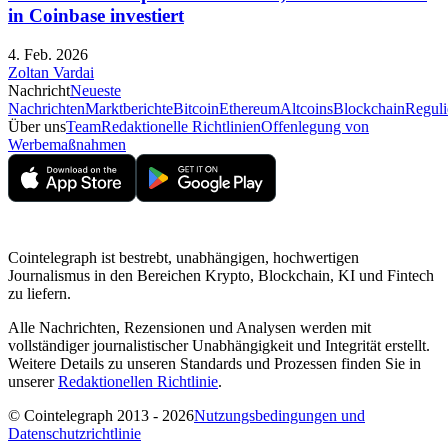
in Coinbase investiert
4. Feb. 2026
Zoltan Vardai
Nachricht
Neueste
Nachrichten
Marktberichte
Bitcoin
Ethereum
Altcoins
Blockchain
Reguli
Über uns
Team
Redaktionelle Richtlinien
Offenlegung von
Werbemaßnahmen
Cointelegraph ist bestrebt, unabhängigen, hochwertigen
Journalismus in den Bereichen Krypto, Blockchain, KI und Fintech
zu liefern.
Alle Nachrichten, Rezensionen und Analysen werden mit
vollständiger journalistischer Unabhängigkeit und Integrität erstellt.
Weitere Details zu unseren Standards und Prozessen finden Sie in
unserer
Redaktionellen Richtlinie
.
© Cointelegraph 2013 - 2026
Nutzungsbedingungen und
Datenschutzrichtlinie