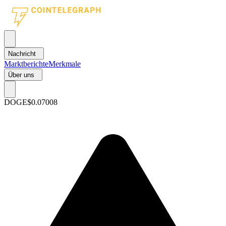
Nachricht
Marktberichte
Merkmale
Über uns
DOGE
$0.07008