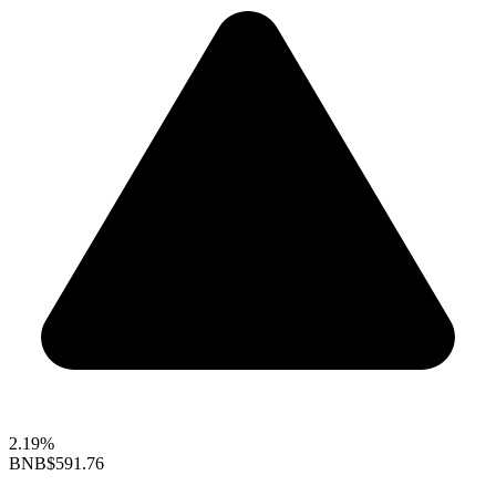
2.19%
BNB
$591.76