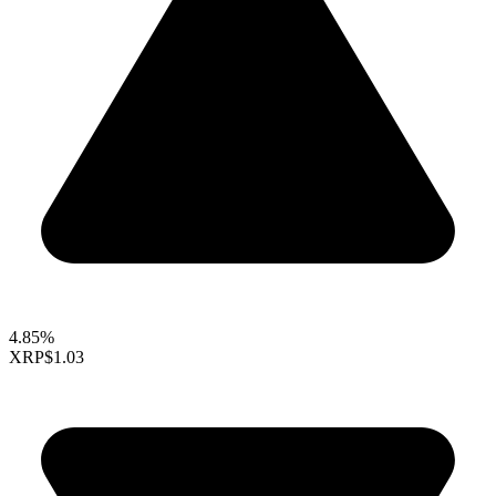
4.85%
XRP
$1.03