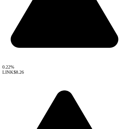
0.22%
LINK
$8.26