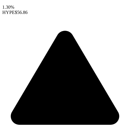
1.30%
HYPE
$56.86