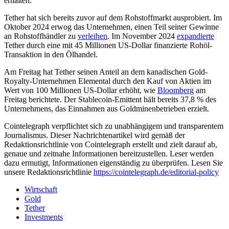
erhalten.
Tether hat sich bereits zuvor auf dem Rohstoffmarkt ausprobiert. Im
Oktober 2024 erwog das Unternehmen, einen Teil seiner Gewinne
an Rohstoffhändler zu
verleihen
. Im November 2024
expandierte
Tether durch eine mit 45 Millionen US-Dollar finanzierte Rohöl-
Transaktion in den Ölhandel.
Am Freitag hat Tether seinen Anteil an dem kanadischen Gold-
Royalty-Unternehmen Elemental durch den Kauf von Aktien im
Wert von 100 Millionen US-Dollar erhöht, wie
Bloomberg
am
Freitag berichtete. Der Stablecoin-Emittent hält bereits 37,8 % des
Unternehmens, das Einnahmen aus Goldminenbetrieben erzielt.
Cointelegraph verpflichtet sich zu unabhängigem und transparentem
Journalismus. Dieser Nachrichtenartikel wird gemäß der
Redaktionsrichtlinie von Cointelegraph erstellt und zielt darauf ab,
genaue und zeitnahe Informationen bereitzustellen. Leser werden
dazu ermutigt, Informationen eigenständig zu überprüfen. Lesen Sie
unsere Redaktionsrichtlinie
https://cointelegraph.de/editorial-policy
Wirtschaft
Gold
Tether
Investments