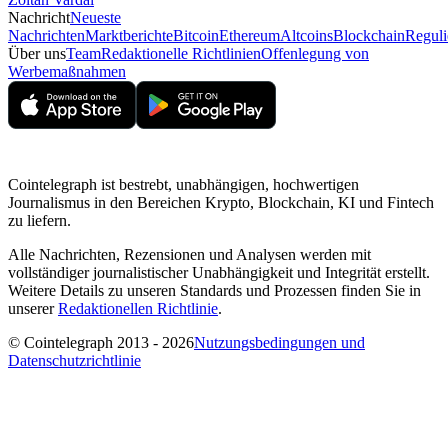
Nachricht
Neueste
Nachrichten
Marktberichte
Bitcoin
Ethereum
Altcoins
Blockchain
Reguli
Über uns
Team
Redaktionelle Richtlinien
Offenlegung von
Werbemaßnahmen
Cointelegraph ist bestrebt, unabhängigen, hochwertigen
Journalismus in den Bereichen Krypto, Blockchain, KI und Fintech
zu liefern.
Alle Nachrichten, Rezensionen und Analysen werden mit
vollständiger journalistischer Unabhängigkeit und Integrität erstellt.
Weitere Details zu unseren Standards und Prozessen finden Sie in
unserer
Redaktionellen Richtlinie
.
© Cointelegraph 2013 - 2026
Nutzungsbedingungen und
Datenschutzrichtlinie