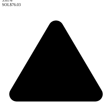
3.61%
SOL
$76.03