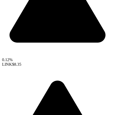
0.12%
LINK
$8.35