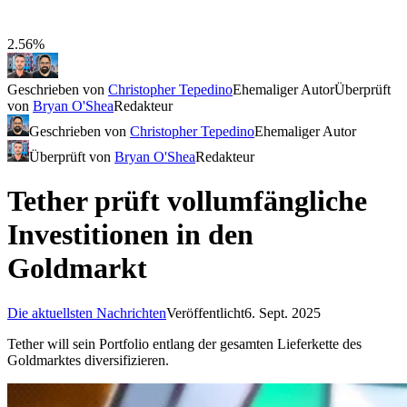
2.56%
Geschrieben von
Christopher Tepedino
Ehemaliger Autor
Überprüft
von
Bryan O'Shea
Redakteur
Geschrieben von
Christopher Tepedino
Ehemaliger Autor
Überprüft von
Bryan O'Shea
Redakteur
Tether prüft vollumfängliche
Investitionen in den
Goldmarkt
Die aktuellsten Nachrichten
Veröffentlicht
6. Sept. 2025
Tether will sein Portfolio entlang der gesamten Lieferkette des
Goldmarktes diversifizieren.