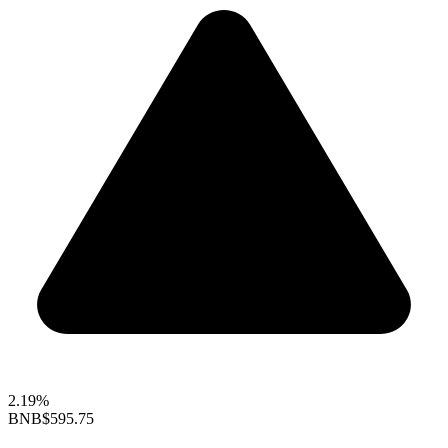
2.19%
BNB
$595.75