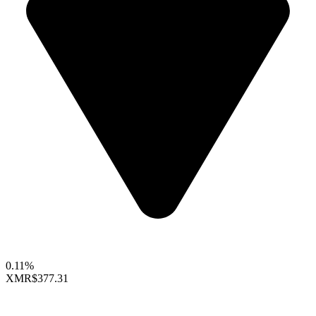
0.11%
XMR
$377.31