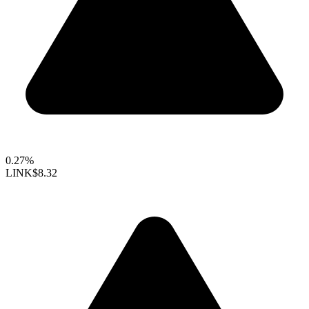
0.27%
LINK
$8.32