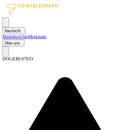
Nachricht
Marktberichte
Merkmale
Über uns
DOGE
$0.07033