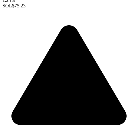
1.24%
SOL
$75.23