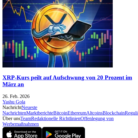
XRP-Kurs peilt auf Aufschwung von 20 Prozent im
März an
26. Feb. 2026
Yashu Gola
Nachricht
Neueste
Nachrichten
Marktberichte
Bitcoin
Ethereum
Altcoins
Blockchain
Reguli
Über uns
Team
Redaktionelle Richtlinien
Offenlegung von
Werbemaßnahmen