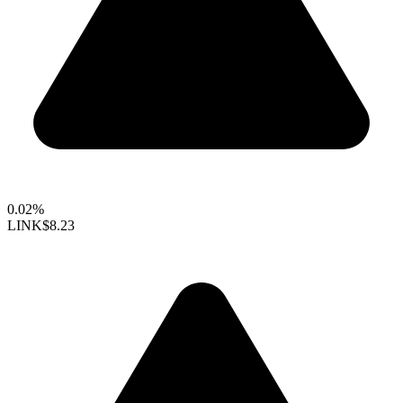
0.02%
LINK
$8.23