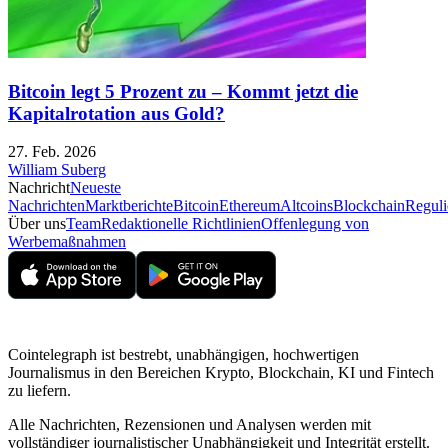
Bitcoin legt 5 Prozent zu – Kommt jetzt die
Kapitalrotation aus Gold?
27. Feb. 2026
William Suberg
Nachricht
Neueste
Nachrichten
Marktberichte
Bitcoin
Ethereum
Altcoins
Blockchain
Reguli
Über uns
Team
Redaktionelle Richtlinien
Offenlegung von
Werbemaßnahmen
Cointelegraph ist bestrebt, unabhängigen, hochwertigen
Journalismus in den Bereichen Krypto, Blockchain, KI und Fintech
zu liefern.
Alle Nachrichten, Rezensionen und Analysen werden mit
vollständiger journalistischer Unabhängigkeit und Integrität erstellt.