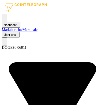
Nachricht
Marktberichte
Merkmale
Über uns
DOGE
$0.06911