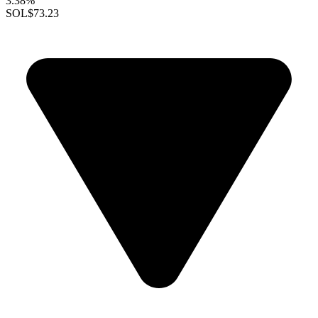
3.38%
SOL
$73.23