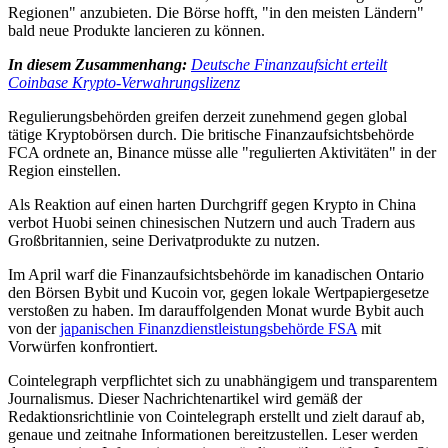
Regionen" anzubieten. Die Börse hofft, "in den meisten Ländern"
bald neue Produkte lancieren zu können.
In diesem Zusammenhang:
Deutsche Finanzaufsicht erteilt
Coinbase Krypto-Verwahrungslizenz
Regulierungsbehörden greifen derzeit zunehmend gegen global
tätige Kryptobörsen durch. Die britische Finanzaufsichtsbehörde
FCA ordnete an, Binance müsse alle "regulierten Aktivitäten" in der
Region einstellen.
Als Reaktion auf einen harten Durchgriff gegen Krypto in China
verbot Huobi seinen chinesischen Nutzern und auch Tradern aus
Großbritannien, seine Derivatprodukte zu nutzen.
Im April warf die Finanzaufsichtsbehörde im kanadischen Ontario
den Börsen Bybit und Kucoin vor, gegen lokale Wertpapiergesetze
verstoßen zu haben. Im darauffolgenden Monat wurde Bybit auch
von der
japanischen Finanzdienstleistungsbehörde FSA
mit
Vorwürfen konfrontiert.
Cointelegraph verpflichtet sich zu unabhängigem und transparentem
Journalismus. Dieser Nachrichtenartikel wird gemäß der
Redaktionsrichtlinie von Cointelegraph erstellt und zielt darauf ab,
genaue und zeitnahe Informationen bereitzustellen. Leser werden