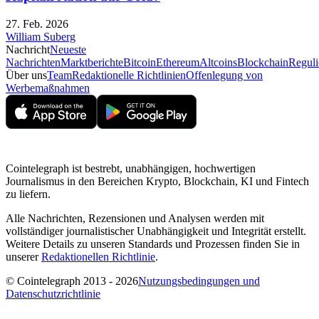
27. Feb. 2026
William Suberg
Nachricht
Neueste
Nachrichten
Marktberichte
Bitcoin
Ethereum
Altcoins
Blockchain
Reguli
Über uns
Team
Redaktionelle Richtlinien
Offenlegung von
Werbemaßnahmen
Cointelegraph ist bestrebt, unabhängigen, hochwertigen
Journalismus in den Bereichen Krypto, Blockchain, KI und Fintech
zu liefern.
Alle Nachrichten, Rezensionen und Analysen werden mit
vollständiger journalistischer Unabhängigkeit und Integrität erstellt.
Weitere Details zu unseren Standards und Prozessen finden Sie in
unserer
Redaktionellen Richtlinie
.
© Cointelegraph 2013 - 2026
Nutzungsbedingungen und
Datenschutzrichtlinie