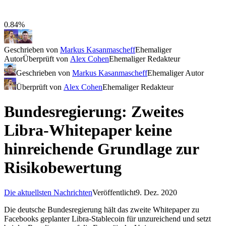
0.84%
Geschrieben von
Markus Kasanmascheff
Ehemaliger
Autor
Überprüft von
Alex Cohen
Ehemaliger Redakteur
Geschrieben von
Markus Kasanmascheff
Ehemaliger Autor
Überprüft von
Alex Cohen
Ehemaliger Redakteur
Bundesregierung: Zweites
Libra-Whitepaper keine
hinreichende Grundlage zur
Risikobewertung
Die aktuellsten Nachrichten
Veröffentlicht
9. Dez. 2020
Die deutsche Bundesregierung hält das zweite Whitepaper zu
Facebooks geplanter Libra-Stablecoin für unzureichend und setzt