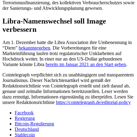
Terrorismusfinanzierung, des kollektiven Verbraucherschutzes sowie
der Sanierungs- und Abwicklungsplanung gewesen.
Libra-Namenswechsel soll Image
verbessern
Am 1. Dezember hatte die Libra Association ihre Umbenennung in
“Diem”
bekanntgegeben
. Die Vorbereitungen für eine
Markteinführung laufen trotz regulatorischer Unklarheiten auf
Hochdruck weiter. In einer nur an den US-Dollar gebundenen
Variante könnte Libra
bereits im Januar 2021 an den Start gehen
.
Cointelegraph verpflichtet sich zu unabhängigem und transparentem
Journalismus. Dieser Nachrichtenartikel wird gemäß der
Redaktionsrichtlinie von Cointelegraph erstellt und zielt darauf ab,
genaue und zeitnahe Informationen bereitzustellen. Leser werden
dazu ermutigt, Informationen eigenständig zu überprüfen. Lesen Sie
unsere Redaktionsrichtlinie
https://cointelegraph.de/editorial-policy
Facebook
Regierung
Bitcoin-Regulierung
Deutschland
Stablecoin