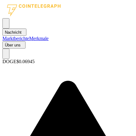
Nachricht
Marktberichte
Merkmale
Über uns
DOGE
$0.06945