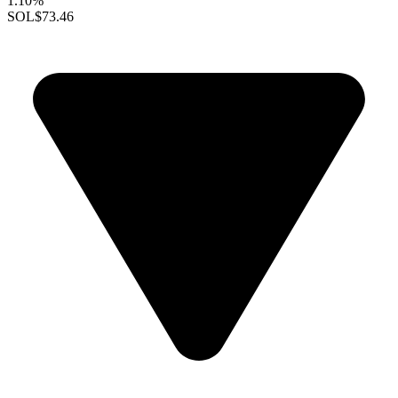
1.10%
SOL
$73.46