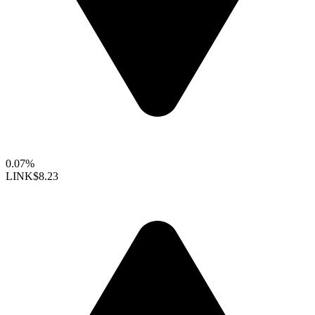
0.07%
LINK
$8.23