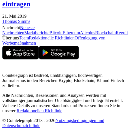
eintragen
21. Mai 2019
Thomas Simms
Nachricht
Neueste
Nachrichten
Marktberichte
Bitcoin
Ethereum
Altcoins
Blockchain
Reguli
Über uns
Team
Redaktionelle Richtlinien
Offenlegung von
Werbemaßnahmen
Cointelegraph ist bestrebt, unabhängigen, hochwertigen
Journalismus in den Bereichen Krypto, Blockchain, KI und Fintech
zu liefern.
Alle Nachrichten, Rezensionen und Analysen werden mit
vollständiger journalistischer Unabhängigkeit und Integrität erstellt.
Weitere Details zu unseren Standards und Prozessen finden Sie in
unserer
Redaktionellen Richtlinie
.
© Cointelegraph 2013 - 2026
Nutzungsbedingungen und
Datenschutzrichtlinie