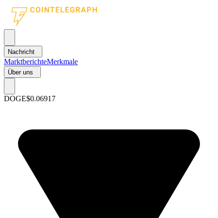
Nachricht
Marktberichte
Merkmale
Über uns
DOGE
$0.06917