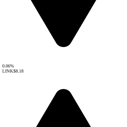
0.06%
LINK
$8.18