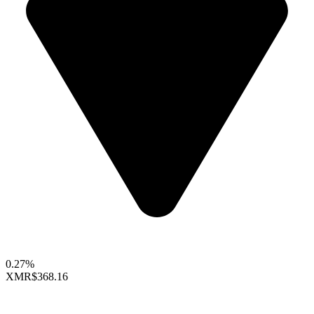
0.27%
XMR
$368.16