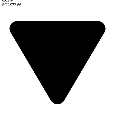
0.61%
SOL
$72.66