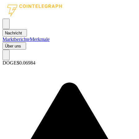
Nachricht
Marktberichte
Merkmale
Über uns
DOGE
$0.06984