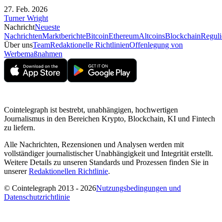
27. Feb. 2026
Turner Wright
Nachricht
Neueste
Nachrichten
Marktberichte
Bitcoin
Ethereum
Altcoins
Blockchain
Reguli
Über uns
Team
Redaktionelle Richtlinien
Offenlegung von
Werbemaßnahmen
Cointelegraph ist bestrebt, unabhängigen, hochwertigen
Journalismus in den Bereichen Krypto, Blockchain, KI und Fintech
zu liefern.
Alle Nachrichten, Rezensionen und Analysen werden mit
vollständiger journalistischer Unabhängigkeit und Integrität erstellt.
Weitere Details zu unseren Standards und Prozessen finden Sie in
unserer
Redaktionellen Richtlinie
.
© Cointelegraph 2013 - 2026
Nutzungsbedingungen und
Datenschutzrichtlinie