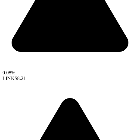
0.08%
LINK
$8.21