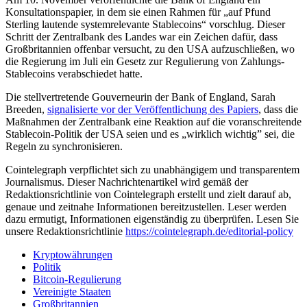
Konsultationspapier, in dem sie einen Rahmen für „auf Pfund
Sterling lautende systemrelevante Stablecoins“ vorschlug. Dieser
Schritt der Zentralbank des Landes war ein Zeichen dafür, dass
Großbritannien offenbar versucht, zu den USA aufzuschließen, wo
die Regierung im Juli ein Gesetz zur Regulierung von Zahlungs-
Stablecoins verabschiedet hatte.
Die stellvertretende Gouverneurin der Bank of England, Sarah
Breeden,
signalisierte vor der Veröffentlichung des Papiers
, dass die
Maßnahmen der Zentralbank eine Reaktion auf die voranschreitende
Stablecoin-Politik der USA seien und es „wirklich wichtig” sei, die
Regeln zu synchronisieren.
Cointelegraph verpflichtet sich zu unabhängigem und transparentem
Journalismus. Dieser Nachrichtenartikel wird gemäß der
Redaktionsrichtlinie von Cointelegraph erstellt und zielt darauf ab,
genaue und zeitnahe Informationen bereitzustellen. Leser werden
dazu ermutigt, Informationen eigenständig zu überprüfen. Lesen Sie
unsere Redaktionsrichtlinie
https://cointelegraph.de/editorial-policy
Kryptowährungen
Politik
Bitcoin-Regulierung
Vereinigte Staaten
Großbritannien