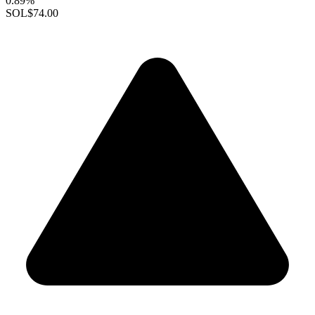
0.89%
SOL
$74.00