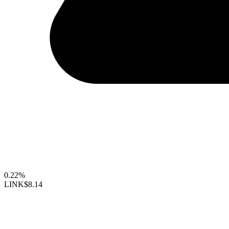
0.22%
LINK
$8.14