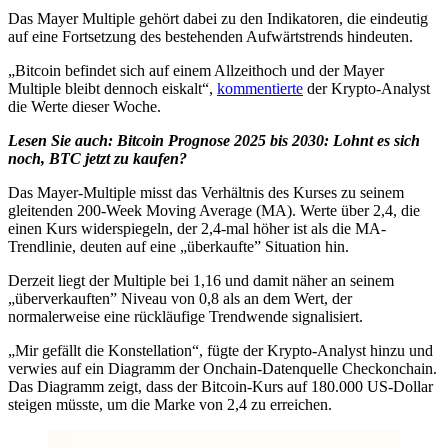
Das Mayer Multiple gehört dabei zu den Indikatoren, die eindeutig
auf eine Fortsetzung des bestehenden Aufwärtstrends hindeuten.
„Bitcoin befindet sich auf einem Allzeithoch und der Mayer
Multiple bleibt dennoch eiskalt“,
kommentierte
der Krypto-Analyst
die Werte dieser Woche.
Lesen Sie auch:
Bitcoin Prognose 2025 bis 2030: Lohnt es sich
noch, BTC jetzt zu kaufen?
Das Mayer-Multiple misst das Verhältnis des Kurses zu seinem
gleitenden 200-Week Moving Average (MA). Werte über 2,4, die
einen Kurs widerspiegeln, der 2,4-mal höher ist als die MA-
Trendlinie, deuten auf eine „überkaufte” Situation hin.
Derzeit liegt der Multiple bei 1,16 und damit näher an seinem
„überverkauften” Niveau von 0,8 als an dem Wert, der
normalerweise eine rückläufige Trendwende signalisiert.
„Mir gefällt die Konstellation“, fügte der Krypto-Analyst hinzu und
verwies auf ein Diagramm der Onchain-Datenquelle Checkonchain.
Das Diagramm zeigt, dass der Bitcoin-Kurs auf 180.000 US-Dollar
steigen müsste, um die Marke von 2,4 zu erreichen.