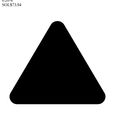
0.20%
SOL
$73.94