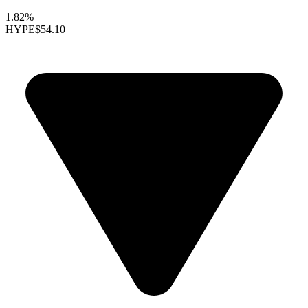
1.82%
HYPE
$54.10