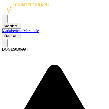
Nachricht
Marktberichte
Merkmale
Über uns
DOGE
$0.06994