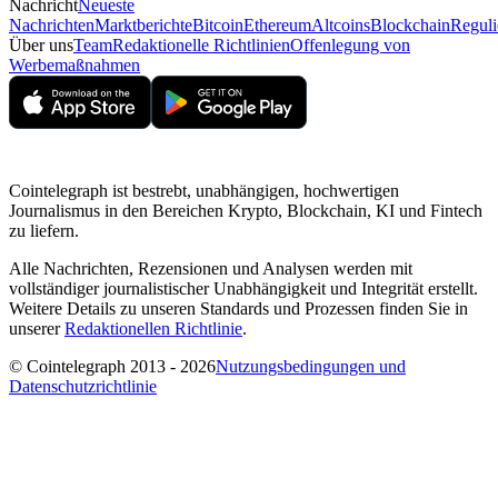
Nachricht
Neueste
Nachrichten
Marktberichte
Bitcoin
Ethereum
Altcoins
Blockchain
Reguli
Über uns
Team
Redaktionelle Richtlinien
Offenlegung von
Werbemaßnahmen
Cointelegraph ist bestrebt, unabhängigen, hochwertigen
Journalismus in den Bereichen Krypto, Blockchain, KI und Fintech
zu liefern.
Alle Nachrichten, Rezensionen und Analysen werden mit
vollständiger journalistischer Unabhängigkeit und Integrität erstellt.
Weitere Details zu unseren Standards und Prozessen finden Sie in
unserer
Redaktionellen Richtlinie
.
© Cointelegraph 2013 - 2026
Nutzungsbedingungen und
Datenschutzrichtlinie