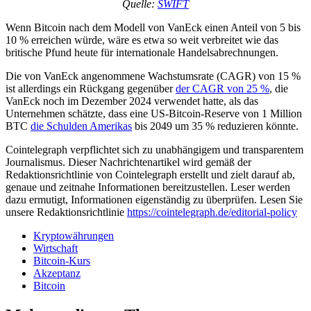
Quelle:
SWIFT
Wenn Bitcoin nach dem Modell von VanEck einen Anteil von 5 bis
10 % erreichen würde, wäre es etwa so weit verbreitet wie das
britische Pfund heute für internationale Handelsabrechnungen.
Die von VanEck angenommene Wachstumsrate (CAGR) von 15 %
ist allerdings ein Rückgang gegenüber
der CAGR von 25 %
, die
VanEck noch im Dezember 2024 verwendet hatte, als das
Unternehmen schätzte, dass eine US-Bitcoin-Reserve von 1 Million
BTC
die Schulden Amerikas
bis 2049 um 35 % reduzieren könnte.
Cointelegraph verpflichtet sich zu unabhängigem und transparentem
Journalismus. Dieser Nachrichtenartikel wird gemäß der
Redaktionsrichtlinie von Cointelegraph erstellt und zielt darauf ab,
genaue und zeitnahe Informationen bereitzustellen. Leser werden
dazu ermutigt, Informationen eigenständig zu überprüfen. Lesen Sie
unsere Redaktionsrichtlinie
https://cointelegraph.de/editorial-policy
Kryptowährungen
Wirtschaft
Bitcoin-Kurs
Akzeptanz
Bitcoin