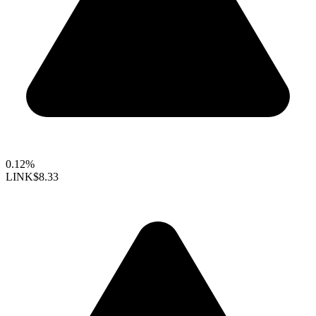
0.12%
LINK
$8.33