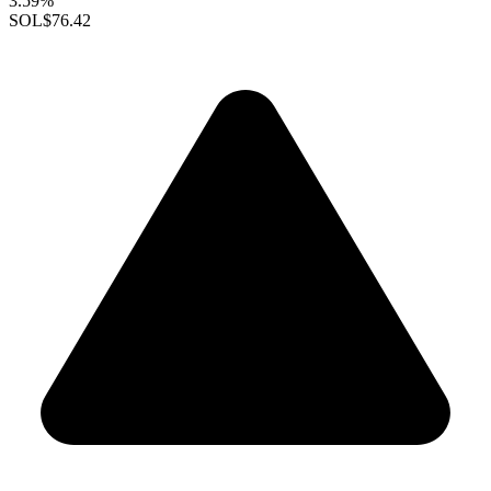
3.59%
SOL
$76.42