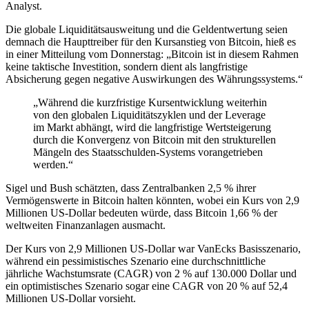
Analyst.
Die globale Liquiditätsausweitung und die Geldentwertung seien
demnach die Haupttreiber für den Kursanstieg von Bitcoin, hieß es
in einer Mitteilung vom Donnerstag: „Bitcoin ist in diesem Rahmen
keine taktische Investition, sondern dient als langfristige
Absicherung gegen negative Auswirkungen des Währungssystems.“
„Während die kurzfristige Kursentwicklung weiterhin
von den globalen Liquiditätszyklen und der Leverage
im Markt abhängt, wird die langfristige Wertsteigerung
durch die Konvergenz von Bitcoin mit den strukturellen
Mängeln des Staatsschulden-Systems vorangetrieben
werden.“
Sigel und Bush schätzten, dass Zentralbanken 2,5 % ihrer
Vermögenswerte in Bitcoin halten könnten, wobei ein Kurs von 2,9
Millionen US-Dollar bedeuten würde, dass Bitcoin 1,66 % der
weltweiten Finanzanlagen ausmacht.
Der Kurs von 2,9 Millionen US-Dollar war VanEcks Basisszenario,
während ein pessimistisches Szenario eine durchschnittliche
jährliche Wachstumsrate (CAGR) von 2 % auf 130.000 Dollar und
ein optimistisches Szenario sogar eine CAGR von 20 % auf 52,4
Millionen US-Dollar vorsieht.