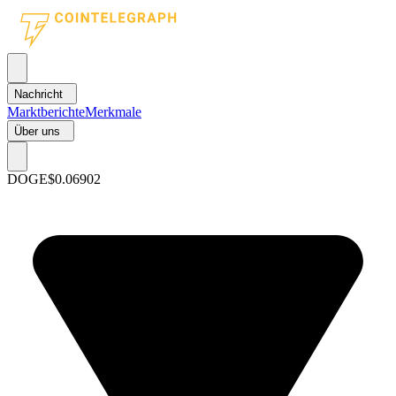
Nachricht
Marktberichte
Merkmale
Über uns
DOGE
$0.06902