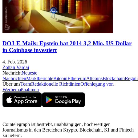
DOJ-E-Mails: Epstein hat 2014 3,2 Mio. US-Dollar
in Coinbase investiert
4. Feb. 2026
Zoltan Vardai
Nachricht
Neueste
Nachrichten
Marktberichte
Bitcoin
Ethereum
Altcoins
Blockchain
Reguli
Über uns
Team
Redaktionelle Richtlinien
Offenlegung von
Werbemaßnahmen
Cointelegraph ist bestrebt, unabhängigen, hochwertigen
Journalismus in den Bereichen Krypto, Blockchain, KI und Fintech
zu liefern.