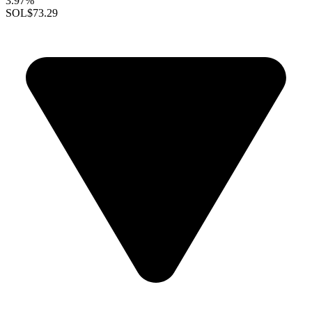
3.97%
SOL
$73.29