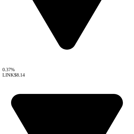
0.37%
LINK
$8.14