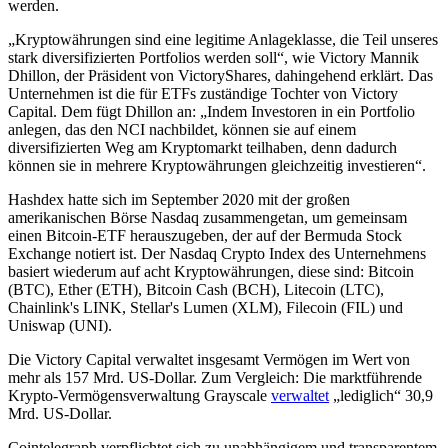
werden.
„Kryptowährungen sind eine legitime Anlageklasse, die Teil unseres
stark diversifizierten Portfolios werden soll“, wie Victory Mannik
Dhillon, der Präsident von VictoryShares, dahingehend erklärt. Das
Unternehmen ist die für ETFs zuständige Tochter von Victory
Capital. Dem fügt Dhillon an: „Indem Investoren in ein Portfolio
anlegen, das den NCI nachbildet, können sie auf einem
diversifizierten Weg am Kryptomarkt teilhaben, denn dadurch
können sie in mehrere Kryptowährungen gleichzeitig investieren“.
Hashdex hatte sich im September 2020 mit der großen
amerikanischen Börse Nasdaq zusammengetan, um gemeinsam
einen Bitcoin-ETF herauszugeben, der auf der Bermuda Stock
Exchange notiert ist. Der Nasdaq Crypto Index des Unternehmens
basiert wiederum auf acht Kryptowährungen, diese sind: Bitcoin
(BTC), Ether (ETH), Bitcoin Cash (BCH), Litecoin (LTC),
Chainlink's LINK, Stellar's Lumen (XLM), Filecoin (FIL) und
Uniswap (UNI).
Die Victory Capital verwaltet insgesamt Vermögen im Wert von
mehr als 157 Mrd. US-Dollar. Zum Vergleich: Die marktführende
Krypto-Vermögensverwaltung Grayscale
verwaltet
„lediglich“ 30,9
Mrd. US-Dollar.
Cointelegraph verpflichtet sich zu unabhängigem und transparentem