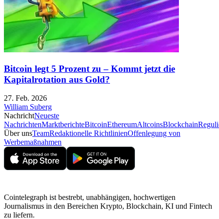
Bitcoin legt 5 Prozent zu – Kommt jetzt die
Kapitalrotation aus Gold?
27. Feb. 2026
William Suberg
Nachricht
Neueste
Nachrichten
Marktberichte
Bitcoin
Ethereum
Altcoins
Blockchain
Reguli
Über uns
Team
Redaktionelle Richtlinien
Offenlegung von
Werbemaßnahmen
Cointelegraph ist bestrebt, unabhängigen, hochwertigen
Journalismus in den Bereichen Krypto, Blockchain, KI und Fintech
zu liefern.