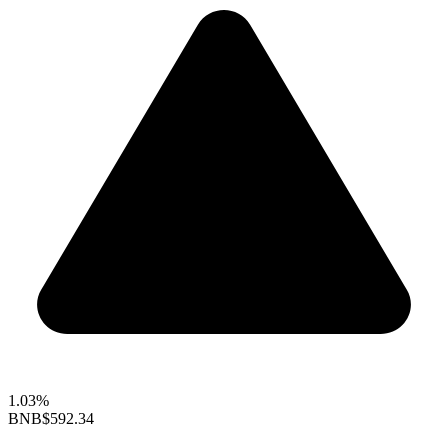
1.03%
BNB
$592.34