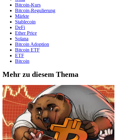
Bitcoin-Kurs
Bitcoin-Regulierung
Märkte
Stablecoin
DeFi
Ether Price
Solana
Bitcoin Adoption
Bitcoin ETF
ETF
Bitcoin
Mehr zu diesem Thema