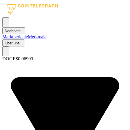
Nachricht
Marktberichte
Merkmale
Über uns
DOGE
$0.06909