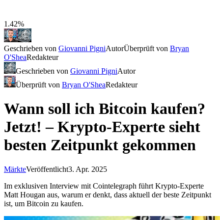
1.42%
Geschrieben von
Giovanni Pigni
Autor
Überprüft von
Bryan
O'Shea
Redakteur
Geschrieben von
Giovanni Pigni
Autor
Überprüft von
Bryan O'Shea
Redakteur
Wann soll ich Bitcoin kaufen?
Jetzt! – Krypto-Experte sieht
besten Zeitpunkt gekommen
Märkte
Veröffentlicht
3. Apr. 2025
Im exklusiven Interview mit Cointelegraph führt Krypto-Experte
Matt Hougan aus, warum er denkt, dass aktuell der beste Zeitpunkt
ist, um Bitcoin zu kaufen.