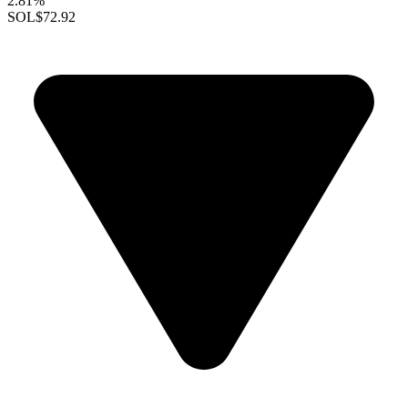
2.81%
SOL
$72.92