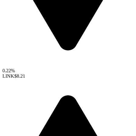
0.22%
LINK
$8.21