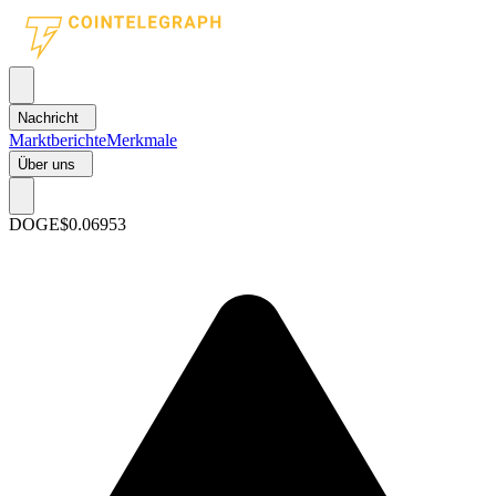
Nachricht
Marktberichte
Merkmale
Über uns
DOGE
$0.06953