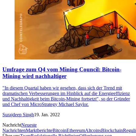
Umfrage zum Q4 vom Mining Council: Bitcoin-
Mining wird nachhaltiger
"In diesem Quartal haben wir gesehen, dass sich der Trend mit
dramatischen Verbesserungen im Hinblick auf die Energieeffizienz
und Nachhaltigkeit beim Bitcoin-Mining fortsetzt", so der Gründer
und Chef von MicroStrategy Michael Saylor.
Surajdeep Singh
19. Jan. 2022
Nachricht
Neueste
Nachrichten
Marktberichte
Bitcoin
Ethereum
Altcoins
Blockchain
Reguli
Über uns
Team
Redaktionelle Richtlinien
Offenlegung von