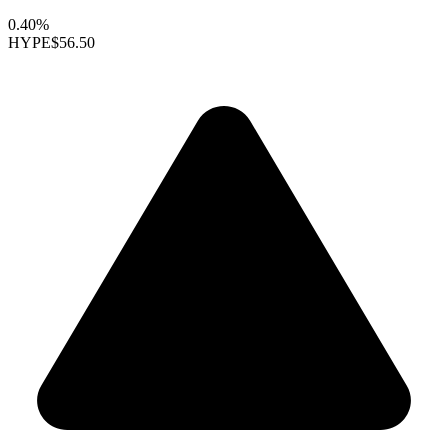
0.40%
HYPE
$56.50