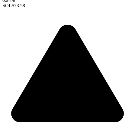
0.94%
SOL
$73.58