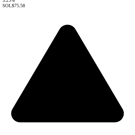
3.25%
SOL
$75.58