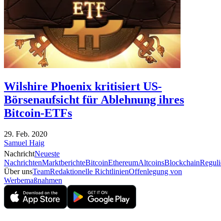
Wilshire Phoenix kritisiert US-
Börsenaufsicht für Ablehnung ihres
Bitcoin-ETFs
29. Feb. 2020
Samuel Haig
Nachricht
Neueste
Nachrichten
Marktberichte
Bitcoin
Ethereum
Altcoins
Blockchain
Reguli
Über uns
Team
Redaktionelle Richtlinien
Offenlegung von
Werbemaßnahmen