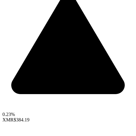
0.23%
XMR
$384.19