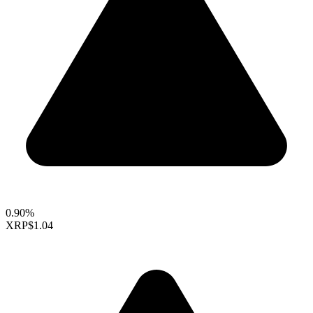
0.90%
XRP
$1.04