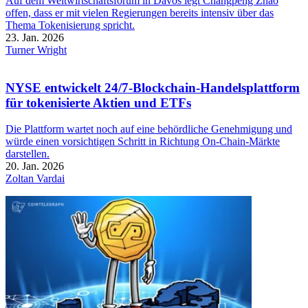
Auf dem Weltwirtschaftsforum in Davos legt Changpeng Zhao
offen, dass er mit vielen Regierungen bereits intensiv über das
Thema Tokenisierung spricht.
23. Jan. 2026
Turner Wright
NYSE entwickelt 24/7-Blockchain-Handelsplattform
für tokenisierte Aktien und ETFs
Die Plattform wartet noch auf eine behördliche Genehmigung und
würde einen vorsichtigen Schritt in Richtung On-Chain-Märkte
darstellen.
20. Jan. 2026
Zoltan Vardai