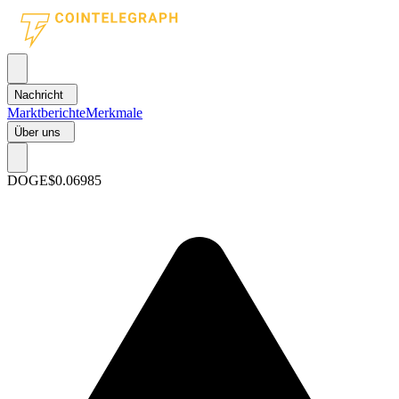
Nachricht
Marktberichte
Merkmale
Über uns
DOGE
$0.06985