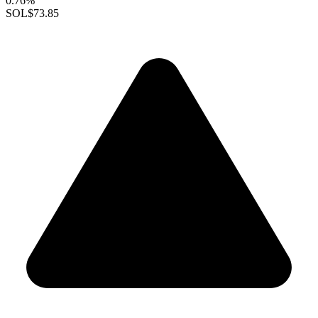
0.76%
SOL
$73.85