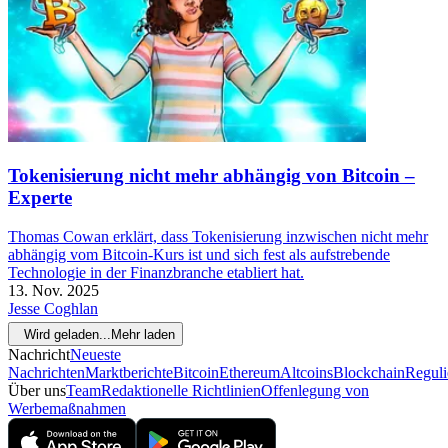
Tokenisierung nicht mehr abhängig von Bitcoin –
Experte
Thomas Cowan erklärt, dass Tokenisierung inzwischen nicht mehr
abhängig vom Bitcoin-Kurs ist und sich fest als aufstrebende
Technologie in der Finanzbranche etabliert hat.
13. Nov. 2025
Jesse Coghlan
Wird geladen...
Mehr laden
Nachricht
Neueste
Nachrichten
Marktberichte
Bitcoin
Ethereum
Altcoins
Blockchain
Reguli
Über uns
Team
Redaktionelle Richtlinien
Offenlegung von
Werbemaßnahmen