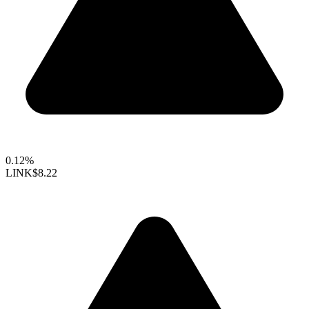
0.12%
LINK
$8.22