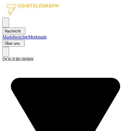
Nachricht
Marktberichte
Merkmale
Über uns
DOGE
$0.06969