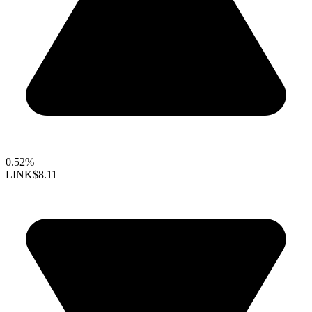
0.52%
LINK
$8.11