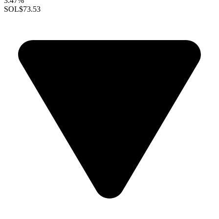
3.47%
SOL
$73.53