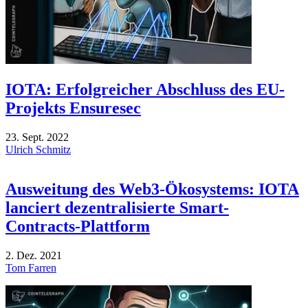
IOTA: Erfolgreicher Abschluss des EU-
Projekts Ensuresec
23. Sept. 2022
Ulrich Schmitz
Ausweitung des Web3-Ökosystems: IOTA
lanciert dezentralisierte Smart-
Contracts-Plattform
2. Dez. 2021
Tom Farren