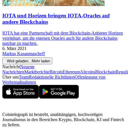
IOTA und Horizen bringen IOTA-Oracles auf
andere Blockchains
IOTA hat eine Partnerschaft mit dem Blockchain-Anbieter Horizen
vereinbart, um die eigenen Oracles auch für andere Blockchains
nutzbar zu machen.
6. März 2021
Markus Kasanmascheff
Wird geladen...
Mehr laden
Nachricht
Neueste
Nachrichten
Marktberichte
Bitcoin
Ethereum
Altcoins
Blockchain
Reguli
Über uns
Team
Redaktionelle Richtlinien
Offenlegung von
Werbemaßnahmen
Cointelegraph ist bestrebt, unabhängigen, hochwertigen
Journalismus in den Bereichen Krypto, Blockchain, KI und Fintech
zu liefern.