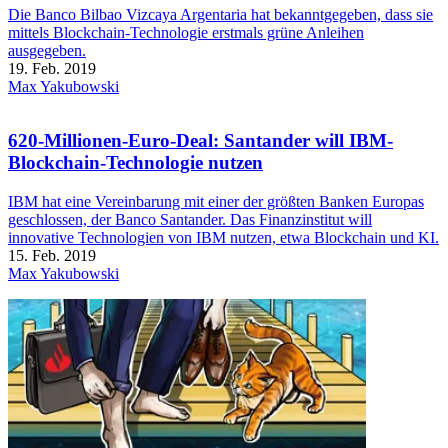
Die Banco Bilbao Vizcaya Argentaria hat bekanntgegeben, dass sie
mittels Blockchain-Technologie erstmals grüne Anleihen
ausgegeben.
19. Feb. 2019
Max Yakubowski
620-Millionen-Euro-Deal: Santander will IBM-
Blockchain-Technologie nutzen
IBM hat eine Vereinbarung mit einer der größten Banken Europas
geschlossen, der Banco Santander. Das Finanzinstitut will
innovative Technologien von IBM nutzen, etwa Blockchain und KI.
15. Feb. 2019
Max Yakubowski