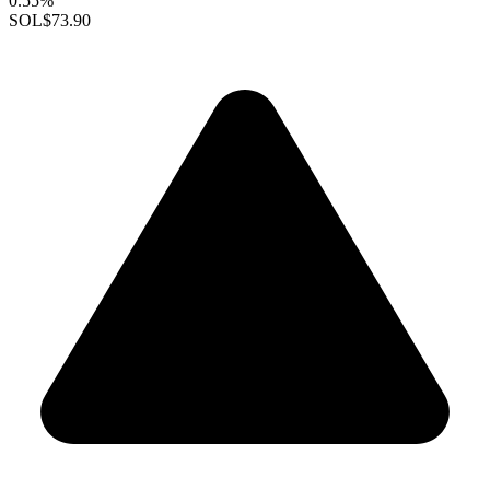
0.55%
SOL
$73.90