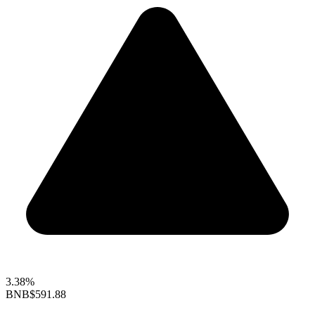
3.38%
BNB
$591.88