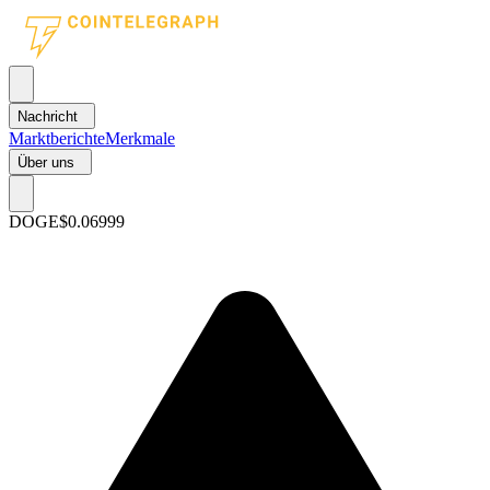
Nachricht
Marktberichte
Merkmale
Über uns
DOGE
$0.06999