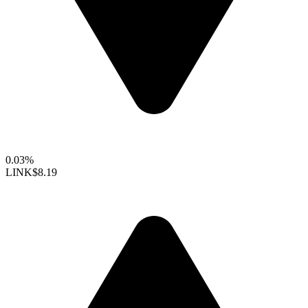
0.03%
LINK
$8.19