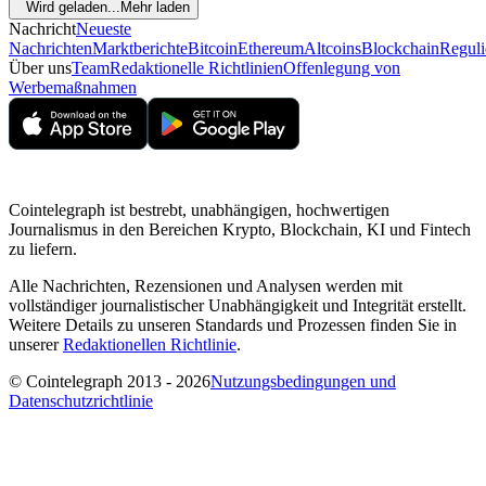
Wird geladen...
Mehr laden
Nachricht
Neueste
Nachrichten
Marktberichte
Bitcoin
Ethereum
Altcoins
Blockchain
Reguli
Über uns
Team
Redaktionelle Richtlinien
Offenlegung von
Werbemaßnahmen
Cointelegraph ist bestrebt, unabhängigen, hochwertigen
Journalismus in den Bereichen Krypto, Blockchain, KI und Fintech
zu liefern.
Alle Nachrichten, Rezensionen und Analysen werden mit
vollständiger journalistischer Unabhängigkeit und Integrität erstellt.
Weitere Details zu unseren Standards und Prozessen finden Sie in
unserer
Redaktionellen Richtlinie
.
© Cointelegraph 2013 - 2026
Nutzungsbedingungen und
Datenschutzrichtlinie