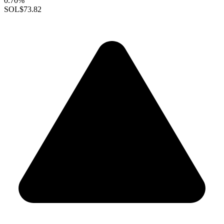
0.70%
SOL
$73.82