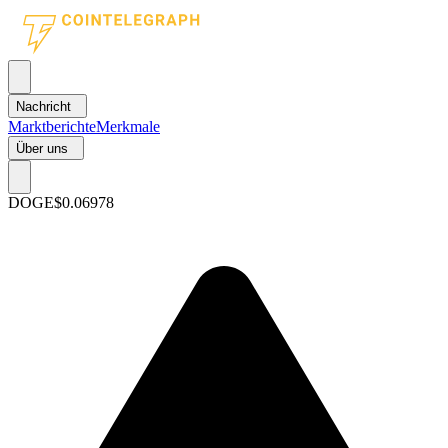
Nachricht
Marktberichte
Merkmale
Über uns
DOGE
$0.06978