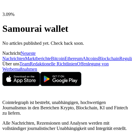
3.09%
Samourai wallet
No articles published yet. Check back soon.
Nachricht
Neueste
Nachrichten
Marktberichte
Bitcoin
Ethereum
Altcoins
Blockchain
Reguli
Über uns
Team
Redaktionelle Richtlinien
Offenlegung von
Werbemaßnahmen
Cointelegraph ist bestrebt, unabhängigen, hochwertigen
Journalismus in den Bereichen Krypto, Blockchain, KI und Fintech
zu liefern.
Alle Nachrichten, Rezensionen und Analysen werden mit
vollständiger journalistischer Unabhängigkeit und Integrität erstellt.