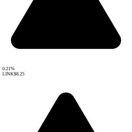
0.21%
LINK
$8.25